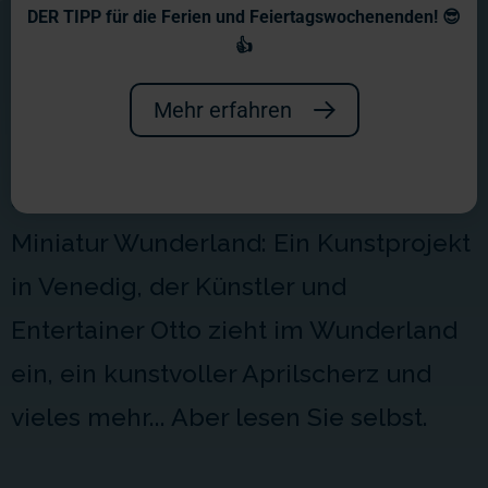
Wochenberichte 2018
DER TIPP für die Ferien und Feiertagswochenenden! 😎
👍
Ein spannendes Jahr! Ein großer
Meilenstein war die Eröffnung unseres
Mehr erfahren
kleinen Juwels Venedig. Aber auch
andere Aktionen erhielten Einzug ins
Miniatur Wunderland: Ein Kunstprojekt
in Venedig, der Künstler und
Entertainer Otto zieht im Wunderland
ein, ein kunstvoller Aprilscherz und
vieles mehr... Aber lesen Sie selbst.