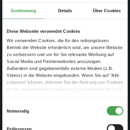
Zustimmung
Details
Über Cookies
Diese Webseite verwendet Cookies
16. Juli 2018
Wir verwenden Cookies, die für den reibungslosen
Wochenbericht Nr. 924
Betrieb der Website erforderlich sind, um unsere Website
zu verbessern und um für Sie relevante Werbung auf
Montag, 09.07. - Sonntag, 15.07.2018
Social Media und Partnerwebsites anzuzeigen.
Außerdem sind gegebenenfalls externe Medien (z.B.
Weiterlesen
Videos) in die Website eingebunden. Wenn Sie auf "Alle
zulassen" klicken, stimmen Sie der Nutzung von Cookies
für die ausgewählten Kategorien zu und erklären sich mit
der hierbei erfolgenden Verarbeitung von
personenbezogenen Daten einverstanden. Sie können
Einwilligungsauswahl
diese Einstellungen jederzeit über die Schaltfläche
Notwendig
„
Cookie-Einstellungen
“ ändern. Falls Sie nicht
zustimmen, beschränken wir uns auf die technisch
Präferenzen