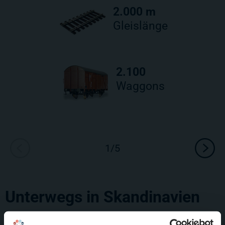
2.000 m
Gleislänge
2.100
Waggons
Unterwegs in Skandinavien