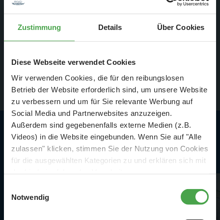
Zustimmung
Details
Über Cookies
Diese Webseite verwendet Cookies
Wir verwenden Cookies, die für den reibungslosen
Betrieb der Website erforderlich sind, um unsere Website
zu verbessern und um für Sie relevante Werbung auf
Social Media und Partnerwebsites anzuzeigen.
Außerdem sind gegebenenfalls externe Medien (z.B.
Videos) in die Website eingebunden. Wenn Sie auf "Alle
Highlights in Skandinavien
zulassen" klicken, stimmen Sie der Nutzung von Cookies
für die ausgewählten Kategorien zu und erklären sich mit
der hierbei erfolgenden Verarbeitung von
personenbezogenen Daten einverstanden. Sie können
Einwilligungsauswahl
diese Einstellungen jederzeit über die Schaltfläche
Notwendig
„
Cookie-Einstellungen
“ ändern. Falls Sie nicht
zustimmen, beschränken wir uns auf die technisch