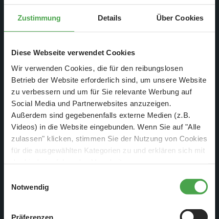
Zustimmung
Details
Über Cookies
Diese Webseite verwendet Cookies
26. Feb. 2018
Wir verwenden Cookies, die für den reibungslosen
Nr. 904
Betrieb der Website erforderlich sind, um unsere Website
zu verbessern und um für Sie relevante Werbung auf
Montag, 19.02. - Sonntag, 25.02.2018
Social Media und Partnerwebsites anzuzeigen.
Außerdem sind gegebenenfalls externe Medien (z.B.
Weiterlesen
Videos) in die Website eingebunden. Wenn Sie auf "Alle
zulassen" klicken, stimmen Sie der Nutzung von Cookies
für die ausgewählten Kategorien zu und erklären sich mit
der hierbei erfolgenden Verarbeitung von
personenbezogenen Daten einverstanden. Sie können
Einwilligungsauswahl
diese Einstellungen jederzeit über die Schaltfläche
Notwendig
„
Cookie-Einstellungen
“ ändern. Falls Sie nicht
zustimmen, beschränken wir uns auf die technisch
Präferenzen