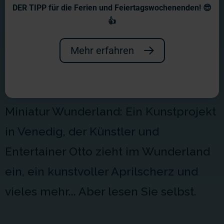
Wochenberichte 2018
DER TIPP für die Ferien und Feiertagswochenenden! 😎
👍
Ein spannendes Jahr! Ein großer
Meilenstein war die Eröffnung unseres
Mehr erfahren
kleinen Juwels Venedig. Aber auch
andere Aktionen erhielten Einzug ins
Miniatur Wunderland: Ein Kunstprojekt
in Venedig, der Künstler und
Entertainer Otto zieht im Wunderland
ein, ein kunstvoller Aprilscherz und
vieles mehr... Aber lesen Sie selbst.