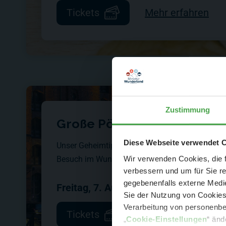
Tickets
Mehr erfahren
Zustimmung
Große Pötte & kleine Züge
Der Spar-Hamm
Diese Webseite verwendet 
Unser Geheimtipp: Eine abendliche Hafenrundf
Wir verwenden Cookies, die f
Besuch im Wunderland.
verbessern und um für Sie r
gegebenenfalls externe Medie
Freitag, 7. August 2026
-
ab
19:00
Uhr
Sie der Nutzung von Cookies 
Verarbeitung von personenbez
Tickets
Mehr erfahren
- 
„
Cookie-Einstellungen
“ änd