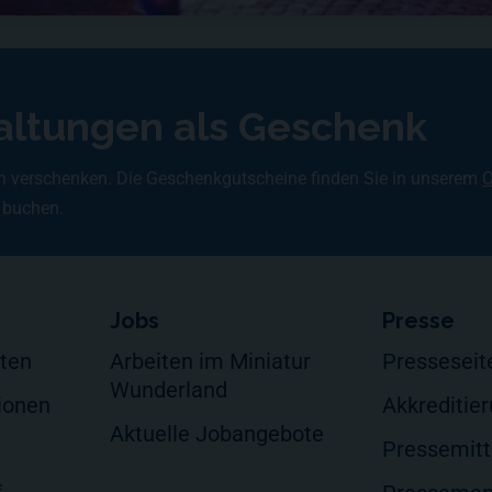
altungen als Geschenk
h verschenken. Die Geschenkgutscheine finden Sie in unserem
O
 buchen.
Jobs
Presse
lten
Arbeiten im Miniatur
Presseseit
Wunderland
ionen
Akkreditie
Aktuelle Jobangebote
Pressemitt