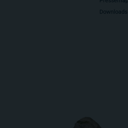
f
Pressema
Downloads