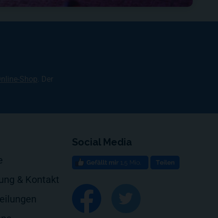
nline-Shop
. Der
Social Media
e
rung & Kontakt
eilungen