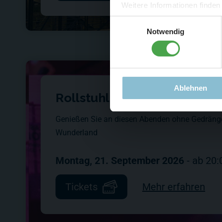
-
Sonde
Weitere Informationen finden
Einwilligungsauswahl
Notwendig
Ablehnen
Rollstuhl-Abend
Genießen Sie an diesen Abenden ohne Gedräng
Wunderland
Montag, 21. September 2026
-
ab
20:
Tickets
Mehr erfahren