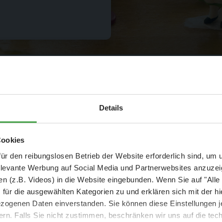
S
p
a
rp
re
is
:
4
,9
0
€
ta
tt 4
7
€
Aktuelle Mitteilung
Details
3
s
er: 25 % Ersparnis bei Große Pötte & kleine 
Cookies
ahrt mit anschließendem
und September - ohne Wartezeit
ür den reibungslosen Betrieb der Website erforderlich sind, um
elevante Werbung auf Social Media und Partnerwebsites anzuze
- Abendliche Hafenrundfahrt/Lichterfahrt 🛥️
n (z.B. Videos) in die Website eingebunden. Wenn Sie auf "Alle
- anschließender Wunderland-Besuch
OHNE
Wartezeit 🚂
für die ausgewählten Kategorien zu und erklären sich mit der hi
- Audiopräsentation: "Die Geschichte des Wunderlandes"
ogenen Daten einverstanden. Sie können diese Einstellungen je
Currywurst und Pommes mit Getränk zum Sonderpreis von 9,00 €
ern. Falls Sie nicht zustimmen, beschränken wir uns auf die te