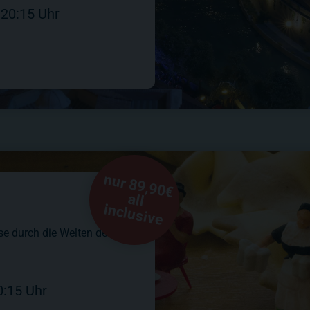
20:15
Uhr
n
u
r 8
9
,9
0
€
ll
c
lu
s
iv
e
a
in
se durch die Welten des
0:15
Uhr