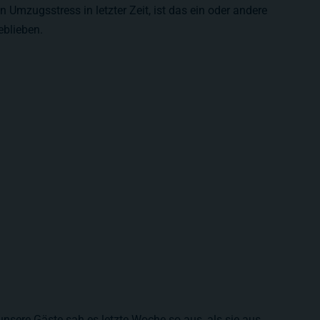
Umzugsstress in letzter Zeit, ist das ein oder andere
eblieben.
 unsere Gäste sah es letzte Woche so aus, als sie aus