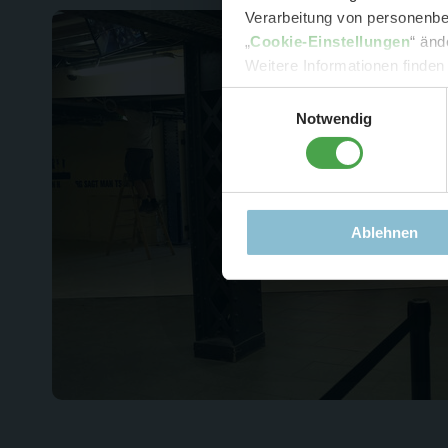
Verarbeitung von personenbez
- 
„
Cookie-Einstellungen
“ änd
-
Sonde
Weitere Informationen finden
Einwilligungsauswahl
Notwendig
Ablehnen