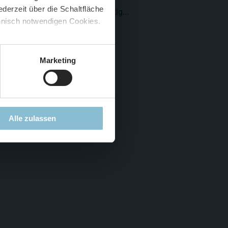
derzeit über die Schaltfläche
e sicher sehr gewöhnungsbedürftig...
 🍟
chnisch notwendigen Cookies.
5 %
)
😮
Marketing
Alle zulassen