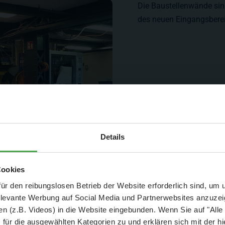
Die Baustellenwände sind
des neuen Eingangsbere
Aktuelle Mitteilung
Details
er: 25 % Ersparnis bei Große Pötte & kleine 
Cookies
und September - ohne Wartezeit
ür den reibungslosen Betrieb der Website erforderlich sind, um
elevante Werbung auf Social Media und Partnerwebsites anzuze
- Abendliche Hafenrundfahrt/Lichterfahrt 🛥️
n (z.B. Videos) in die Website eingebunden. Wenn Sie auf "Alle
- anschließender Wunderland-Besuch
OHNE
Wartezeit 🚂
für die ausgewählten Kategorien zu und erklären sich mit der hi