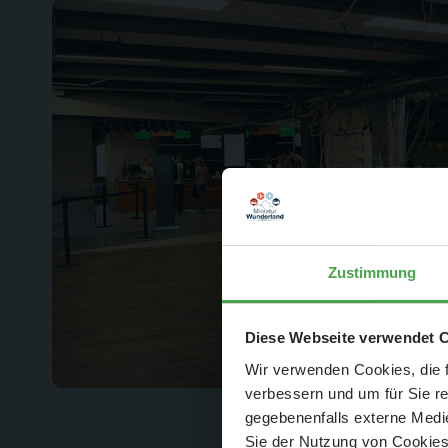
Zustimmung
Der Spar-Hamm
Diese Webseite verwendet 
Wir verwenden Cookies, die f
verbessern und um für Sie r
gegebenenfalls externe Medie
Sie der Nutzung von Cookies 