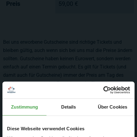
Preis
59,00 €
Bei uns erworbene Gutscheine sind richtige Tickets und
bleiben gültig, auch wenn sich bei uns mal die Preise ändern
sollten. Gutscheine haben keinen Eurowert, sondern werden
einfach auf einen Termin gebucht. Es gilt für Tickets (und
damit auch für Gutscheine) immer der Preis am Tag des
Kaufes, genauso wie bei Zugtickets oder Flugtickets, eine
Aufzahlung nach Preisänderungen ist nicht notwendig.
Zustimmung
Details
Über Cookies
*) der ermäßigte Eintritt gilt für:
Diese Webseite verwendet Cookies
Schüler:innen ab 16 Jahre