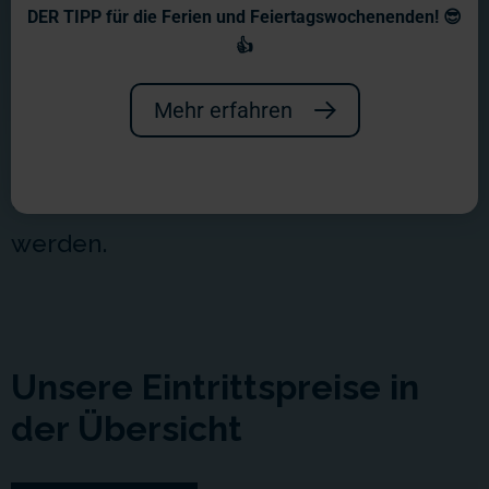
Preise
DER TIPP für die Ferien und Feiertagswochenenden! 😎
👍
Um Wartezeiten zu vermeiden, kaufen
Sie am besten
Mehr erfahren
Tickets
im Vorwege
online. Vor Ort muss mit teilweise sehr
langen Wartezeiten gerechnet
werden.
Unsere Eintrittspreise in
der Übersicht