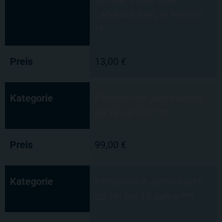
Schüler:innen eine
Lehrkraft frei), je Person
**
Preis
13,00 €
Kategorie
Persönliche Jahreskarte
ab 16 Jahren ***
Preis
99,00 €
Kategorie
Persönliche Jahreskarte
ab 1m bis 15 Jahre ***