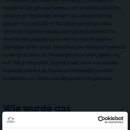
Elbmetropole gestaltete sich allerdings schwieriger. Es
musste ein Ort gefunden werden, der sowohl für Touristen,
als auch für Hamburger attraktiv und verkehrsgünstig
gelegen ist, rund 2000 m² Nutzfläche pro Etage bietet,
räumliche Expansionspotenziale hat, architektonisch zu
einer Modelleisenbahn passt und von den Mietpreisen
darstellbar bleibt. Durch Vermittlung der Wirtschaftsbehörde
wurde ein Kontakt zur Hamburger Hafen und Logistik AG,
kurz HHLA, hergestellt. Die HHLA war sofort von der Idee
begeistert und bot die Fläche am Kehrwieder zu fairen
Konditionen an. Und so war der perfekte Ort gefunden
Wie wurde das
Wunderland finanziert?