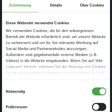
Zustimmung
Details
Über Cookies
Diese Webseite verwendet Cookies
Wir verwenden Cookies, die für den reibungslosen
Betrieb der Website erforderlich sind, um unsere Website
zu verbessern und um für Sie relevante Werbung auf
Social Media und Partnerwebsites anzuzeigen.
Außerdem sind gegebenenfalls externe Medien (z.B.
Videos) in die Website eingebunden. Wenn Sie auf "Alle
zulassen" klicken, stimmen Sie der Nutzung von Cookies
Ein perfekt geplanter Einbruch: Fast haben die Gangster es
für die ausgewählten Kategorien zu und erklären sich mit
geschafft, doch im Tresorraum wartet schon eine Spezialeinheit
der hierbei erfolgenden Verarbeitung von
der Polizei auf die ungebetenen Besucher.
personenbezogenen Daten einverstanden. Sie können
Relativ schnell stand fest, dass eine Modellbahnanlage
Einwilligungsauswahl
diese Einstellungen jederzeit über die Schaltfläche
Notwendig
dieser Größe und dieser Detailtreue sehr teuer sein wird und
„
Cookie-Einstellungen
“ ändern. Falls Sie nicht
sich nur über Kredite finanzieren lässt. Frederik ging also mit
zustimmen, beschränken wir uns auf die technisch
zwei DIN-A4 Blättern, auf denen ihre Idee skizziert war, zu
Präferenzen
notwendigen Cookies. Weitere Informationen finden Sie in