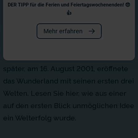
Geschichte
DER TIPP für die Ferien und Feiertagswochenenden! 😎
👍
Von der ersten Idee im Juli 2000 bis
hin zum Baubeginn des ersten
Mehr erfahren
Abschnittes vergingen nur drei Monate
und weitere knapp acht Monate
später, am 16. August 2001, eröffnete
das Wunderland mit seinen ersten drei
Welten. Lesen Sie hier, wie aus einer
auf den ersten Blick unmöglichen Idee
ein Welterfolg wurde.