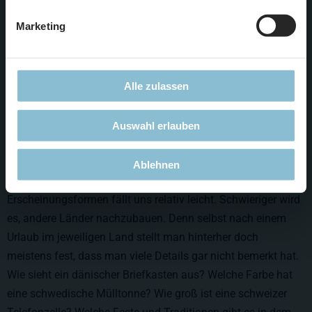
Marketing
Alle zulassen
Auswahl erlauben
Ablehnen
Der Nachbau unserer Heimat in ihren vielfältigen
Erscheinungsformen fällt uns relativ leicht. Schwieriger wird
es, andere Länder nachzubauen. Denn selbst nach einem
Urlaub im jeweiligen Land stellt man hinterher doch
meistens fest, dass man viele Details gar nicht bemerkt hat.
Wie sieht ein dänischer Briefkasten aus? Welche Farbe hat
eine schwedische Mülltonne? Wie groß ist eine schweizer