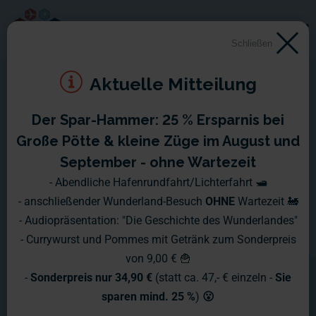
Schließen
Aktuelle Mitteilung
Der Spar-Hammer: 25 % Ersparnis bei
Der Modellbau
Große Pötte & kleine Züge im August und
September - ohne Wartezeit
Die „Macher“ im Miniatur Wunderland
- Abendliche Hafenrundfahrt/Lichterfahrt 🛥️
- anschließender Wunderland-Besuch
OHNE
Wartezeit 🚂
- Audiopräsentation: "Die Geschichte des Wunderlandes"
Ohne sie wäre das Wunderland
- Currywurst und Pommes mit Getränk zum Sonderpreis
ziemlich leer und trist: Die
von 9,00 € 🍟
-
Sonderpreis nur 34,90 €
(statt ca. 47,- € einzeln -
Sie
Modellbauer. Das stetig wachsende
sparen mind. 25 %
)
😮
Team baut seit der Eröffnung Tag für