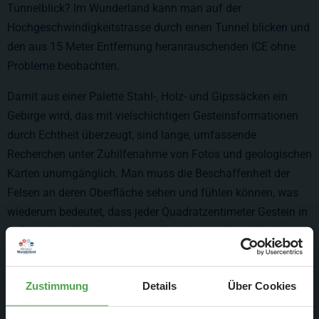
Tunnelblick? Im Wunderland kann man auf der
Hochgeschwindigkeitstrasse durch einen Tunnel blicken und
den aus 15 Meter Entfernung heranrauschenden ICE ohne
Probleme beobachten.
Damit aus einer Palette Stahl-, Holz- und Gipssäcken ein
Gebirge wird, das mit vielschichtigen Gesteinsformationen
durch Echtheit überzeugt, sind lange, umfassende
Recherchen unter Zuhilfenahme von Fotos und geologischen
Karten unumgänglich. Man muss die Beschaffenheit der
Felsen an deren Oberfläche sehen und fühlen können, was
wiederum bedeutet, dass jeder Quadratzentimeter Gestein in
aufwendiger Handarbeit mit selbst hergestelltem Werkzeug
graviert wurde. Bis zu sechs verschiedene Farbaufträge
verwandeln diese exzellente Handarbeit in ein
Zustimmung
Details
Über Cookies
fotorealistisches Massiv.