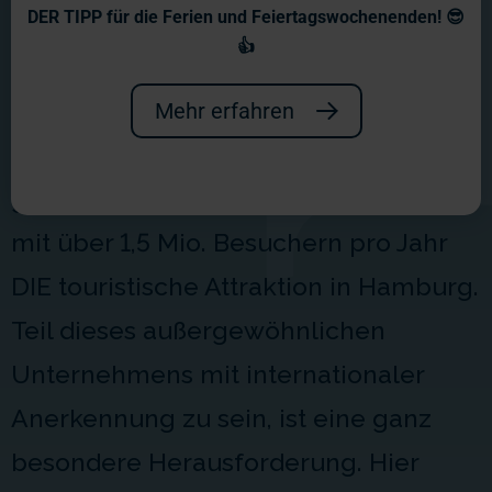
Arbeiten im Miniatur
DER TIPP für die Ferien und Feiertagswochenenden! 😎
Wunderland
👍
Das Miniatur Wunderland in der
Mehr erfahren
Hamburger Speicherstadt ist die
größte Modelleisenbahn der Welt und
mit über 1,5 Mio. Besuchern pro Jahr
DIE touristische Attraktion in Hamburg.
Teil dieses außergewöhnlichen
Unternehmens mit internationaler
Anerkennung zu sein, ist eine ganz
besondere Herausforderung. Hier