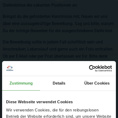
Stellenbörse die vakanten Positionen an.
Bringst du die geforderten Kenntnisse mit, freuen wir uns
über eine aussagekräftige Bewerbung. Sag uns bitte, warum
Du der richtige Bewerber für die ausgeschriebene Stelle bist.
Die Bewerbung sollte in jedem Fall schriftlich sein und
Anschreiben, Lebenslauf und gerne auch ein Foto enthalten.
Ob per E-Mail oder per Post überlassen wir Dir. Bitte denk
jedoch daran, keine allzu großen Anhänge zu versenden.
Du findest unsere Stellenangebote aber auch auf anderen
Plattformen. Um möglichst viele gute Bewerber
Zustimmung
Details
Über Cookies
anzusprechen, arbeiten wir auch eng mit der Arbeitsagentur
und verschiedenen Online-Jobbörsen zusammen.
Diese Webseite verwendet Cookies
Wir verwenden Cookies, die für den reibungslosen
Betrieb der Website erforderlich sind, um unsere Website