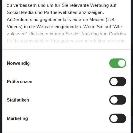
Aktuelle Jobangebote
zu verbessern und um für Sie relevante Werbung auf
Social Media und Partnerwebsites anzuzeigen.
Außerdem sind gegebenenfalls externe Medien (z.B.
Alle anzeigen
Videos) in die Website eingebunden. Wenn Sie auf "Alle
zulassen" klicken, stimmen Sie der Nutzung von Cookies
für die ausgewählten Kategorien zu und erklären sich mit
der hierbei erfolgenden Verarbeitung von
personenbezogenen Daten einverstanden. Sie können
Einwilligungsauswahl
diese Einstellungen jederzeit über die Schaltfläche
Notwendig
„
Cookie-Einstellungen
“ ändern. Falls Sie nicht
zustimmen, beschränken wir uns auf die technisch
Präferenzen
notwendigen Cookies. Weitere Informationen finden Sie in
unserer
Datenschutzerklärung
.
Statistiken
Marketing
7. Aug. 2026
15. 