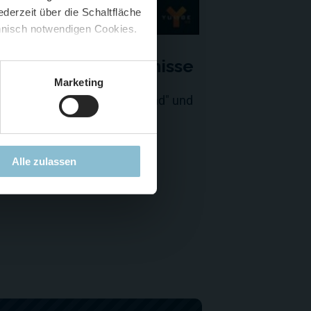
derzeit über die Schaltfläche
 🍟
chnisch notwendigen Cookies.
5 %
)
😮
inütigen VR-Erlebnisse
Marketing
teuer: "Walking in Wunderland" und
derland Miniathlon"
Alle zulassen
 zu YULLBE GO