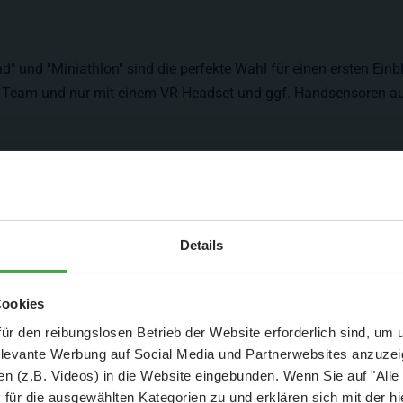
nd" und "Miniathlon" sind die perfekte Wahl für einen ersten 
im Team und nur mit einem VR-Headset und ggf. Handsensoren aus
Aktuelle Mitteilung
Details
er: 25 % Ersparnis bei Große Pötte & kleine 
Cookies
und September - ohne Wartezeit
ür den reibungslosen Betrieb der Website erforderlich sind, um
elevante Werbung auf Social Media und Partnerwebsites anzuze
- Abendliche Hafenrundfahrt/Lichterfahrt 🛥️
n (z.B. Videos) in die Website eingebunden. Wenn Sie auf "Alle
- anschließender Wunderland-Besuch
OHNE
Wartezeit 🚂
für die ausgewählten Kategorien zu und erklären sich mit der hi