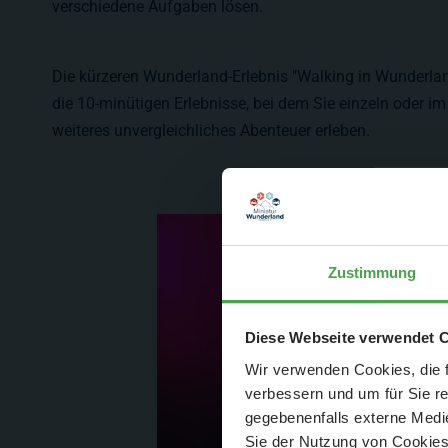
verschiedene Aufgaben lösen.
Die kürzeren Wunderland-Erlebnis "Walking in Wunderla
die 10-minütigen Erlebnisse, bei dem Sie einzeln oder 
weiteres unvergleichliches Abenteuer erleben.
Zustimmung
Der Spar-Hamm
Diese Webseite verwendet 
Wir verwenden Cookies, die f
verbessern und um für Sie r
gegebenenfalls externe Medie
Sie der Nutzung von Cookies 