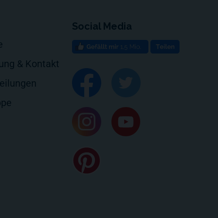
Social Media
e
rung & Kontakt
eilungen
ppe