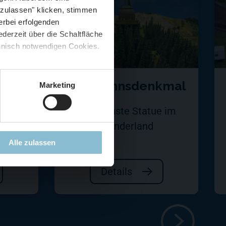
 zulassen" klicken, stimmen
erbei erfolgenden
derzeit über die Schaltfläche
 🍟
chnisch notwendigen Cookies.
5 %
)
😮
Hermannsdenkmal
Marketing
rch
Die höchste Statue im
nd
Wunderland
Alle zulassen
Details