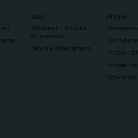
Jobs
Presse
lten
Arbeiten im Miniatur
Presseseit
Wunderland
ionen
Akkreditie
Aktuelle Jobangebote
Pressemitt
f
Pressema
Downloads