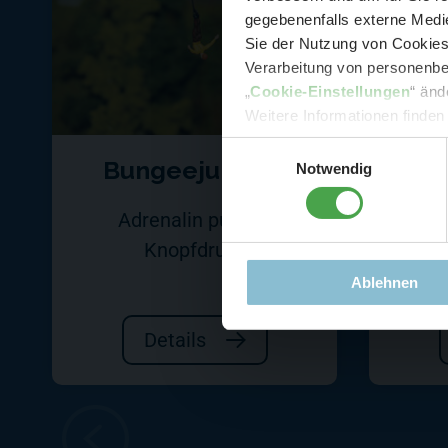
gegebenenfalls externe Medie
Sie der Nutzung von Cookies 
Verarbeitung von personenbez
- 
„
Cookie-Einstellungen
“ änd
-
Sonde
Weitere Informationen finden
Einwilligungsauswahl
Bungeejumper
Die
Notwendig
Adrenalin pur auf
E
Knopfdruck
Ablehnen
Details