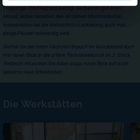
Flugzeuge. Pro Flugzeug beträgt die Bauzeit gut einen
Monat, wobei zwischen den einzelnen Arbeitsschritten,
insbesondere bei der Mehrschicht-Lackierung, auch mal
einige Pausen notwendig sind.
Werfen Sie bei Ihrem nächsten Besuch im Wunderland doch
mal einen Blick in die offene Technikwerkstatt im 3. Stock.
Vielleicht erhaschen Sie dabei sogar einen Blick auf noch
geheime neue Attraktionen...
Die Werkstätten