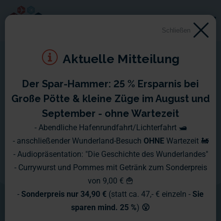
Schließen
Aktuelle Mitteilung
Der Spar-Hammer: 25 % Ersparnis bei
Die Technik-Werkstatt
Große Pötte & kleine Züge im August und
September - ohne Wartezeit
Manch einer bezeichnet die Technik-
- Abendliche Hafenrundfahrt/Lichterfahrt 🛥️
- anschließender Wunderland-Besuch
OHNE
Wartezeit 🚂
Werkstatt als das eigentliche Herz des
- Audiopräsentation: "Die Geschichte des Wunderlandes"
Wunderlandes. In jedem Fall aber ist
- Currywurst und Pommes mit Getränk zum Sonderpreis
von 9,00 € 🍟
sie die Geburtsstätte von vielen der
-
Sonderpreis nur 34,90 €
(statt ca. 47,- € einzeln -
Sie
beliebtesten Attraktionen und
sparen mind. 25 %
)
😮