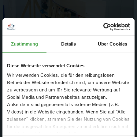
Zustimmung
Details
Über Cookies
Wohl jedem, der das Wunderland einmal besucht hat, sind
die vielen „Knopfdruckaktionen“ bekannt, welche es jedem
Diese Webseite verwendet Cookies
Besucher ermöglichen, einen kleinen Teil der Anlage zu
Wir verwenden Cookies, die für den reibungslosen
steuern und so für zusätzliche Action auf der Anlage zu
Betrieb der Website erforderlich sind, um unsere Website
sorgen. Doch nur wenige wissen, wie viele Gedankengänge
zu verbessern und um für Sie relevante Werbung auf
und wie viel Feinarbeit in diesen kleinen Attraktionen
Social Media und Partnerwebsites anzuzeigen.
stecken: beispielsweise verschlang der Abschleppwagen in
Außerdem sind gegebenenfalls externe Medien (z.B.
der HafenCity ca. 250 Arbeitsstunden für Arbeiten an
Videos) in die Website eingebunden. Wenn Sie auf "Alle
zulassen" klicken, stimmen Sie der Nutzung von Cookies
Mechanik, Beleuchtung und Programmierung. Meist ist es
für die ausgewählten Kategorien zu und erklären sich mit
jedoch schon die vorhergehende Konzeption, welche die
der hierbei erfolgenden Verarbeitung von
meiste Zeit in Anspruch nimmt. So stecken allein in dem