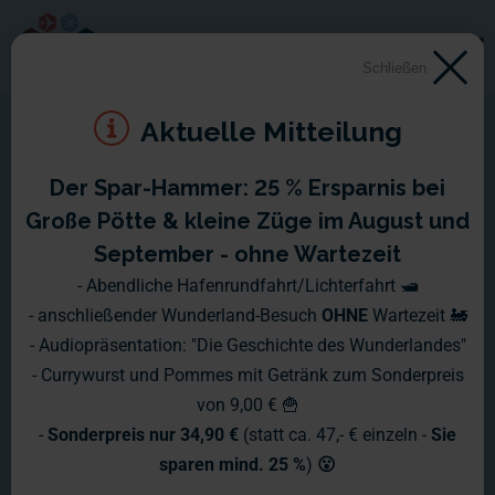
Schließen
Aktuelle Mitteilung
Der Spar-Hammer: 25 % Ersparnis bei
Montag, 23. September
Große Pötte & kleine Züge im August und
2013 - Sonntag, 29.
September - ohne Wartezeit
- Abendliche Hafenrundfahrt/Lichterfahrt 🛥️
September 2013
- anschließender Wunderland-Besuch
OHNE
Wartezeit 🚂
- Audiopräsentation: "Die Geschichte des Wunderlandes"
Nach einem herrlich sonnig frischen Wochenende starten wir
- Currywurst und Pommes mit Getränk zum Sonderpreis
voller Elan in eine neue Herbstwoche. Schauen wir uns doch
von 9,00 € 🍟
einmal an, woran die Wunderländer zur Zeit arbeiten:
-
Sonderpreis nur 34,90 €
(statt ca. 47,- € einzeln -
Sie
sparen mind. 25 %
)
😮