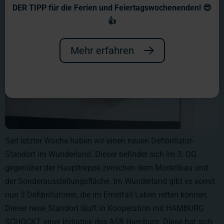
DER TIPP für die Ferien und Feiertagswochenenden! 😎
👍
Mehr erfahren
Seit letzter Woche haben wir einen neuen Defibrillator-
Standort im Wunderland. Dieser befindet sich im 3. OG
gegenüber der Haupttreppe zwischen dem Modellbau und
der Sonderausstellungsfläche. Im Wunderland gibt es somit
nun 3 Defibrillatoren, die im Ernstfall Leben retten können.
Dieser neue Standort läuft in Kooperation mit HAMBURG
SCHOCKT, einer Initiative des ASB Hamburg. Diese hat sich