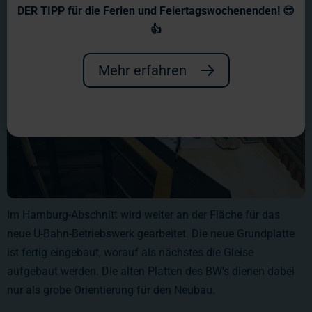
DER TIPP für die Ferien und Feiertagswochenenden! 😎
👍
Mehr erfahren
Im Hamburg-Abschnitt wird weiter an der Fläche für das
neue U-Bahn-Betriebswerk gearbeitet. Die neue Grundplatte
ist fertig eingebaut, worauf als nächstes die Gleise
aufgebaut werden. Die alten Platten des BW's dienen dabei
nur als grobe Orientierung für den Neubau.