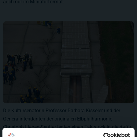
auch nur im Miniaturformat.
Die Kultursenatorin Professor Barbara Kisseler und der
Generalintendanten der originalen Elbphilharmonie
Christoph Lieben-Seutter legten einen Taktstock in die dafür
vorgesehene Öffnung und verschlossen den Grundstein mit