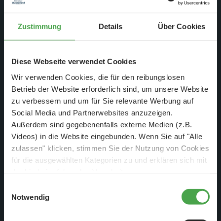
kleinen Steinen.
Zustimmung
Details
Über Cookies
Diese Webseite verwendet Cookies
Wir verwenden Cookies, die für den reibungslosen
Betrieb der Website erforderlich sind, um unsere Website
zu verbessern und um für Sie relevante Werbung auf
Social Media und Partnerwebsites anzuzeigen.
Außerdem sind gegebenenfalls externe Medien (z.B.
Videos) in die Website eingebunden. Wenn Sie auf "Alle
zulassen" klicken, stimmen Sie der Nutzung von Cookies
für die ausgewählten Kategorien zu und erklären sich mit
der hierbei erfolgenden Verarbeitung von
personenbezogenen Daten einverstanden. Sie können
Allerdings gab es nicht nur den Grundstein, sondern auch
Einwilligungsauswahl
diese Einstellungen jederzeit über die Schaltfläche
Notwendig
viele kleine Szenarien auf der Fläche zu sehen, die einen
„
Cookie-Einstellungen
“ ändern. Falls Sie nicht
Bezug zum Bau der originalen Elbphilharmonie haben.
zustimmen, beschränken wir uns auf die technisch