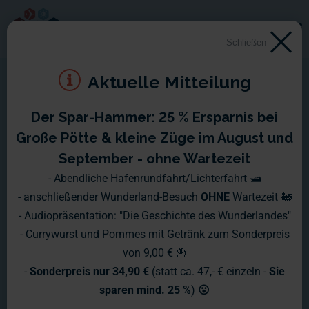
Schließen
Aktuelle Mitteilung
Der Spar-Hammer: 25 % Ersparnis bei
Montag 12. November –
Große Pötte & kleine Züge im August und
Sonntag 18. November
September - ohne Wartezeit
- Abendliche Hafenrundfahrt/Lichterfahrt 🛥️
2012
- anschließender Wunderland-Besuch
OHNE
Wartezeit 🚂
- Audiopräsentation: "Die Geschichte des Wunderlandes"
In der letzten Woche gab es ein großes Eröffnungsevent im
- Currywurst und Pommes mit Getränk zum Sonderpreis
Miniatur Wunderland, aber bevor wir darauf eingehen,
von 9,00 € 🍟
wenden wir uns den restlichen Baustellen und Neuerungen
-
Sonderpreis nur 34,90 €
(statt ca. 47,- € einzeln -
Sie
auf der Anlage zu.
sparen mind. 25 %
)
😮