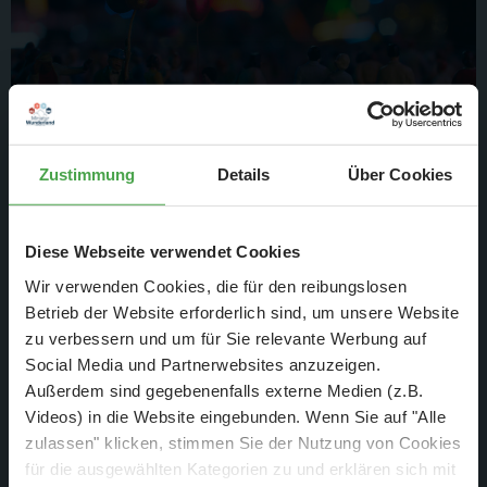
5. Jan. 2026
Zustimmung
Details
Über Cookies
Wunderland - Vom Kindheitstraum
zum Welterfolg
Diese Webseite verwendet Cookies
Wir verwenden Cookies, die für den reibungslosen
bis zum 14. Januar 2026 kostenlos auf JOYN
Betrieb der Website erforderlich sind, um unsere Website
zu verbessern und um für Sie relevante Werbung auf
Weiterlesen
Social Media und Partnerwebsites anzuzeigen.
Außerdem sind gegebenenfalls externe Medien (z.B.
Videos) in die Website eingebunden. Wenn Sie auf "Alle
zulassen" klicken, stimmen Sie der Nutzung von Cookies
für die ausgewählten Kategorien zu und erklären sich mit