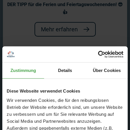
Die Modelleisenbahner -
DER TIPP für die Ferien und Feiertagswochenenden! 😎
Das Miniatur Wunderland
👍
Es wird eine spannende Nacht mit
Mehr erfahren
einer Reportage über das Wunderland!
Zustimmung
Details
Über Cookies
Diese Webseite verwendet Cookies
Wir verwenden Cookies, die für den reibungslosen
Betrieb der Website erforderlich sind, um unsere Website
zu verbessern und um für Sie relevante Werbung auf
Social Media und Partnerwebsites anzuzeigen.
Außerdem sind gegebenenfalls externe Medien (z.B.