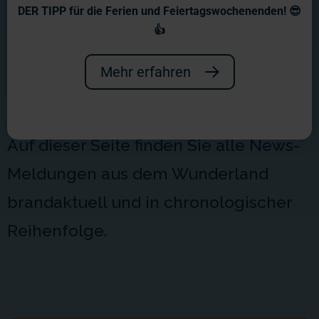
Aktuelles aus dem
DER TIPP für die Ferien und Feiertagswochenenden! 😎
Wunderland
👍
Willkommen in unserem
Mehr erfahren
Newsbereich!
Auf dieser Seite finden Sie alle News-
Meldungen aus dem Wunderland
brandaktuell und in chronologischer
Reihenfolge.