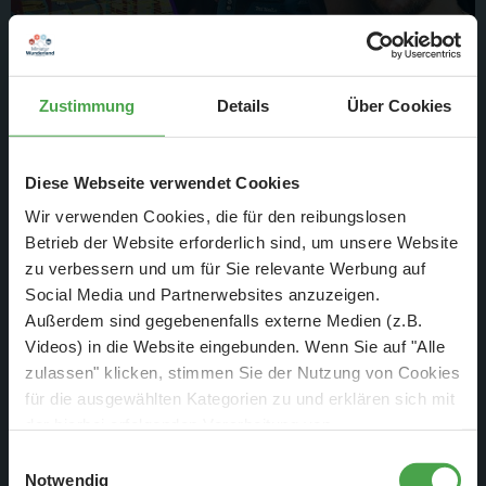
Zustimmung
Details
Über Cookies
8. Okt. 2025
Diese Webseite verwendet Cookies
Wie sieht es denn unter der
Wir verwenden Cookies, die für den reibungslosen
Anlage aus?
Betrieb der Website erforderlich sind, um unsere Website
zu verbessern und um für Sie relevante Werbung auf
Wunderland Special
Social Media und Partnerwebsites anzuzeigen.
Außerdem sind gegebenenfalls externe Medien (z.B.
Weiterlesen
Videos) in die Website eingebunden. Wenn Sie auf "Alle
zulassen" klicken, stimmen Sie der Nutzung von Cookies
für die ausgewählten Kategorien zu und erklären sich mit
der hierbei erfolgenden Verarbeitung von
personenbezogenen Daten einverstanden. Sie können
Einwilligungsauswahl
diese Einstellungen jederzeit über die Schaltfläche
Notwendig