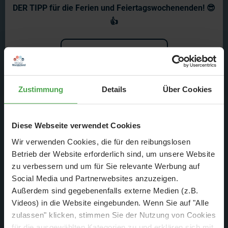
Rückblick auf 100 Folgen
DER TIPP für die Ferien und Feiertagswochenenden! 😎
Gerrits Tagebuch
👍
100 Folgen Gerrits Tagebuch – wir
Mehr erfahren
feiern gemeinsam und blicken zurück
Zustimmung
Details
Über Cookies
auf die Anfänge!
Diese Webseite verwendet Cookies
Wir verwenden Cookies, die für den reibungslosen
Betrieb der Website erforderlich sind, um unsere Website
zu verbessern und um für Sie relevante Werbung auf
Social Media und Partnerwebsites anzuzeigen.
Außerdem sind gegebenenfalls externe Medien (z.B.
Videos) in die Website eingebunden. Wenn Sie auf "Alle
zulassen" klicken, stimmen Sie der Nutzung von Cookies
für die ausgewählten Kategorien zu und erklären sich mit