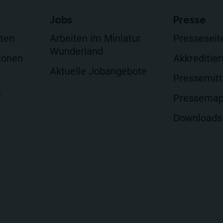
Jobs
Presse
lten
Arbeiten im Miniatur
Presseseit
Wunderland
ionen
Akkreditie
Aktuelle Jobangebote
Pressemitt
f
Pressema
Downloads