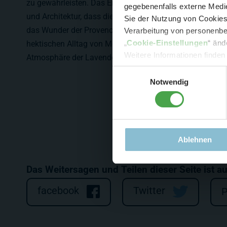
zu gewährleisten. Das Ergebnis ist ein einzigartiges Z
gegebenenfalls externe Medie
und Architektur, dass die Besucher in eine malerische L
Sie der Nutzung von Cookies 
das Wunder der Provence in all seiner Schönheit einfän
Verarbeitung von personenbez
- 
„
Cookie-Einstellungen
“ änd
hektischen Alltag von Monaco für einen Moment vergesse
-
Sonde
Weitere Informationen finden
Atmosphäre der Lavendelfelder eintauchen.
Einwilligungsauswahl
Notwendig
Ablehnen
Das Weitersagen und Teilen dieser Seite ist a
facebook
Twitter
P