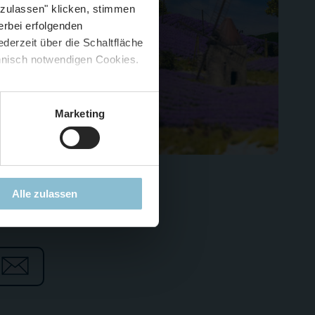
 zulassen" klicken, stimmen
erbei erfolgenden
derzeit über die Schaltfläche
 🍟
chnisch notwendigen Cookies.
5 %
)
😮
Marketing
Alle zulassen