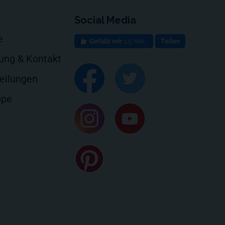
Social Media
e
rung & Kontakt
eilungen
ppe