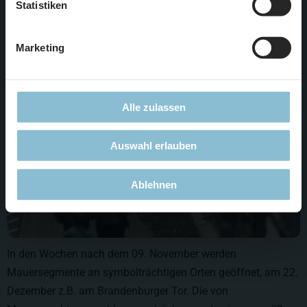
Statistiken
Mauerspechte
Marketing
Alle zulassen
Auswahl erlauben
Ablehnen
In den Wochen nach dem 09. November werden
Mauersegmente an symbolträchtigen Orten geöffnet, am 22.
Dezember z.B. am Brandenburger Tor. Die von