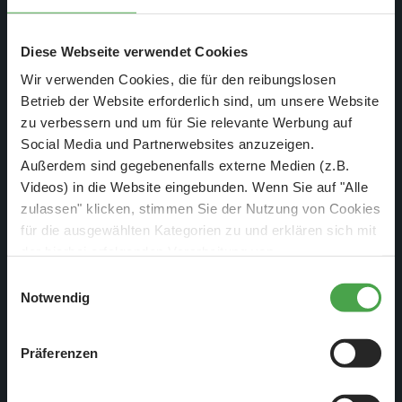
Diese Webseite verwendet Cookies
Wir verwenden Cookies, die für den reibungslosen
Betrieb der Website erforderlich sind, um unsere Website
zu verbessern und um für Sie relevante Werbung auf
Social Media und Partnerwebsites anzuzeigen.
Außerdem sind gegebenenfalls externe Medien (z.B.
Videos) in die Website eingebunden. Wenn Sie auf "Alle
zulassen" klicken, stimmen Sie der Nutzung von Cookies
für die ausgewählten Kategorien zu und erklären sich mit
der hierbei erfolgenden Verarbeitung von
personenbezogenen Daten einverstanden. Sie können
Um 23.30 Uhr wird der Grenzübergang Bornholmer Straße
Einwilligungsauswahl
diese Einstellungen jederzeit über die Schaltfläche
Notwendig
für DDR-Bürger voll geöffnet, weitere Grenzöffnungen
„
Cookie-Einstellungen
“ ändern. Falls Sie nicht
erfolgen innerhalb der nächsten Stunden. Einen offiziellen
zustimmen, beschränken wir uns auf die technisch
Befehl zur Grenzöffnung gibt es nicht.
Präferenzen
notwendigen Cookies. Weitere Informationen finden Sie in
unserer
Datenschutzerklärung
.