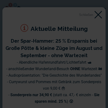
Schließen
Aktuelle Mitteilung
Der Spar-Hammer: 25 % Ersparnis bei
1989/1990
Große Pötte & kleine Züge im August und
September - ohne Wartezeit
Bereits Ende des Jahres 1988 steigt in
- Abendliche Hafenrundfahrt/Lichterfahrt 🛥️
- anschließender Wunderland-Besuch
OHNE
Wartezeit 🚂
der SED Zentrale wegen der ständig
- Audiopräsentation: "Die Geschichte des Wunderlandes"
schwieriger werdenden
- Currywurst und Pommes mit Getränk zum Sonderpreis
von 9,00 € 🍟
wirtschaftlichen Lage der DDR die
-
Sonderpreis nur 34,90 €
(statt ca. 47,- € einzeln -
Sie
Nervosität. Die Sowjetunion steckt in
sparen mind. 25 %
)
😮