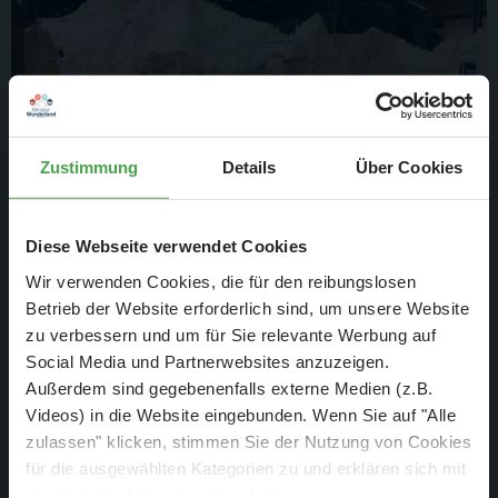
Zustimmung
Details
Über Cookies
Diese Webseite verwendet Cookies
Es nimmt Form an: Die ersten Farbstriche versprechen ein
Wir verwenden Cookies, die für den reibungslosen
beeindruckendes Gesamtbild, sobald das Werk vollendet ist.
Betrieb der Website erforderlich sind, um unsere Website
zu verbessern und um für Sie relevante Werbung auf
Social Media und Partnerwebsites anzuzeigen.
Außerdem sind gegebenenfalls externe Medien (z.B.
Videos) in die Website eingebunden. Wenn Sie auf "Alle
zulassen" klicken, stimmen Sie der Nutzung von Cookies
für die ausgewählten Kategorien zu und erklären sich mit
der hierbei erfolgenden Verarbeitung von