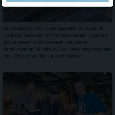
Ein Sonderzug für den Panik-Präsidenten! Zu seinem 80.
Geburtstag haben wir ihm acht Wagen gebaut – jeder eine
Epoche, jede ein Stück Udo-Geschichte. Seit der
Jungfernfahrt am 24. März 2026 rollt dieser ganz besondere
‚Panik-Express‘ nun durch unsere Modellwelt.