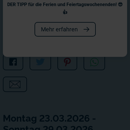
Wochenbericht Nr. 1326
DER TIPP für die Ferien und Feiertagswochenenden! 😎
👍
Unsere Gleise bleiben nie stehen!
Mehr erfahren
Montag 23.03.2026 -
Sonntag 29.03.2026