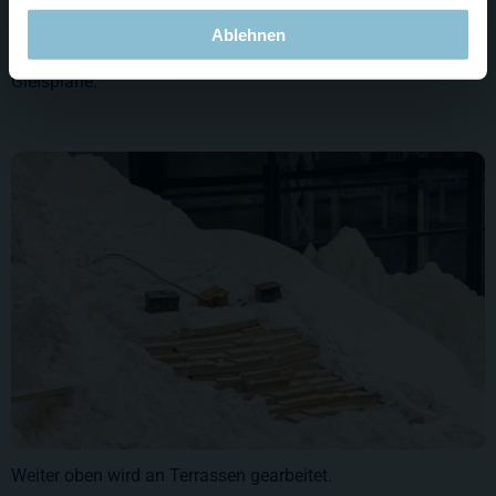
Ablehnen
Am Fuss der Anden liegen bereits die ersten Bau- und
Gleispläne.
Weiter oben wird an Terrassen gearbeitet.