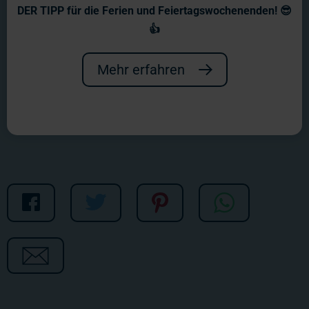
Wochenbericht Nr. 1323
DER TIPP für die Ferien und Feiertagswochenenden! 😎
👍
Heute geht die Reise mal durch alles,
was mit S anfängt: Skandinavian, die
Mehr erfahren
Schweiz und Südamerika!