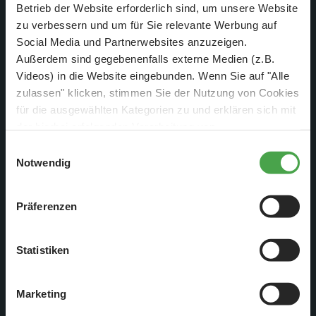
Betrieb der Website erforderlich sind, um unsere Website
zu verbessern und um für Sie relevante Werbung auf
Social Media und Partnerwebsites anzuzeigen.
Außerdem sind gegebenenfalls externe Medien (z.B.
Hier ist der Blick auf die Arbeitsbühne etwas besser.
Videos) in die Website eingebunden. Wenn Sie auf "Alle
zulassen" klicken, stimmen Sie der Nutzung von Cookies
Aber man sieht auch wunderbar die Berge und ein paar
für die ausgewählten Kategorien zu und erklären sich mit
Kleinigkeiten, die wir uns so überlegt haben.
der hierbei erfolgenden Verarbeitung von
personenbezogenen Daten einverstanden. Sie können
Einwilligungsauswahl
diese Einstellungen jederzeit über die Schaltfläche
Notwendig
„
Cookie-Einstellungen
“ ändern. Falls Sie nicht
zustimmen, beschränken wir uns auf die technisch
Präferenzen
notwendigen Cookies. Weitere Informationen finden Sie in
unserer
Datenschutzerklärung
.
Statistiken
Marketing