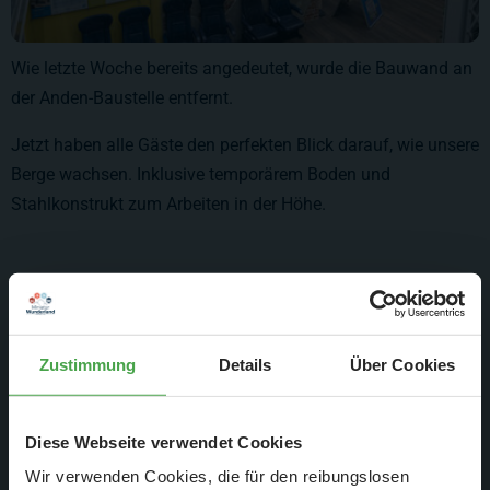
Wie letzte Woche bereits angedeutet, wurde die Bauwand an
der Anden-Baustelle entfernt.
Jetzt haben alle Gäste den perfekten Blick darauf, wie unsere
Berge wachsen. Inklusive temporärem Boden und
Stahlkonstrukt zum Arbeiten in der Höhe.
Zustimmung
Details
Über Cookies
Diese Webseite verwendet Cookies
Wir verwenden Cookies, die für den reibungslosen