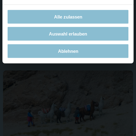
Alle zulassen
Hinter der Wand versteckt war auch diese Brücke der Anden.
Auswahl erlauben
Auch schon zu sehen, wie das Wunderland aus so vielen
verschiedenen Materialien besteht. So etwas fangen wir
Ablehnen
gerne im Bild ein.