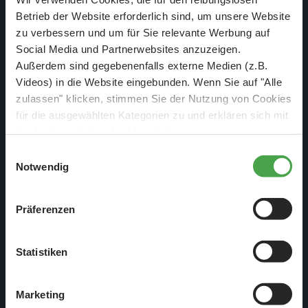
Betrieb der Website erforderlich sind, um unsere Website
zu verbessern und um für Sie relevante Werbung auf
Auf der Brücke werden die Oberleitungen repariert. Dafür hat
Social Media und Partnerwebsites anzuzeigen.
sich Milka Beleuchtung mitgebracht, um die feinen
Außerdem sind gegebenenfalls externe Medien (z.B.
Leitungen auch perfekt anzubringen – was auf der Brücke
Videos) in die Website eingebunden. Wenn Sie auf "Alle
gar nicht so leicht ist.
zulassen" klicken, stimmen Sie der Nutzung von Cookies
für die ausgewählten Kategorien zu und erklären sich mit
der hierbei erfolgenden Verarbeitung von
personenbezogenen Daten einverstanden. Sie können
Einwilligungsauswahl
diese Einstellungen jederzeit über die Schaltfläche
Notwendig
„
Cookie-Einstellungen
“ ändern. Falls Sie nicht
zustimmen, beschränken wir uns auf die technisch
Präferenzen
notwendigen Cookies. Weitere Informationen finden Sie in
unserer
Datenschutzerklärung
.
Statistiken
Marketing