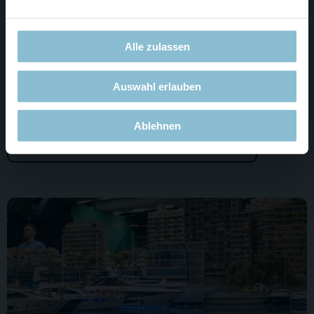
Filmaufnahmen in Monaco. Damit es auch nächste Woche
Alle zulassen
wieder mit dem Video klappt.
Gestern hat es natürlich auch mit dem Video geklappt. Das
Auswahl erlauben
könnt ihr euch auf YouTube angucken:
Ablehnen
Wunderland-Update #28 angucken!