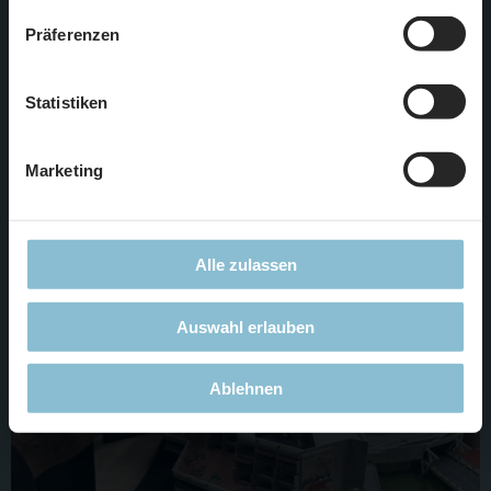
zustimmen, beschränken wir uns auf die technisch
Präferenzen
notwendigen Cookies. Weitere Informationen finden Sie in
unserer
Datenschutzerklärung
.
Der Beckenrand und die Wasseroberfläche wurde gegossen!
Statistiken
Danach wurde das Wasser wieder mit einer Holzplatte
abgedeckt, damit unser Modellbau-Team darauf weiter
Marketing
arbeiten kann, ohne das frisch gegossene Wasser zu
beschädigen.
Alle zulassen
Auswahl erlauben
Ablehnen