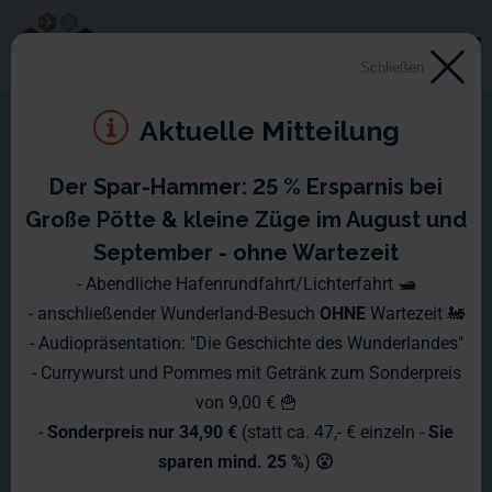
Schließen
Aktuelle Mitteilung
Der Spar-Hammer: 25 % Ersparnis bei
Große Pötte & kleine Züge im August und
September - ohne Wartezeit
- Abendliche Hafenrundfahrt/Lichterfahrt 🛥️
- anschließender Wunderland-Besuch
OHNE
Wartezeit 🚂
- Audiopräsentation: "Die Geschichte des Wunderlandes"
- Currywurst und Pommes mit Getränk zum Sonderpreis
von 9,00 € 🍟
-
Sonderpreis nur 34,90 €
(statt ca. 47,- € einzeln -
Sie
Montag 11.12.23- Sonntag
sparen mind. 25 %
)
😮