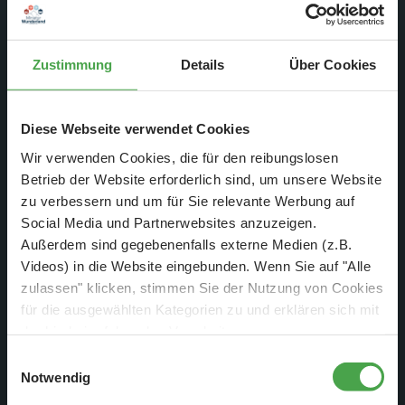
Die Yachten in Monaco sollen nicht nur tagsüber schön
Zustimmung
Details
Über Cookies
aussehen, sondern auch nachts alle verzaubern. Deswegen
werden sie mit Lichtern verbaut. Auf dem Tisch von Sascha
Diese Webseite verwendet Cookies
steht aktuell eine der größeren Yachten, die nun mit Licht
Wir verwenden Cookies, die für den reibungslosen
ausgestattet wird.
Betrieb der Website erforderlich sind, um unsere Website
zu verbessern und um für Sie relevante Werbung auf
Social Media und Partnerwebsites anzuzeigen.
Außerdem sind gegebenenfalls externe Medien (z.B.
Videos) in die Website eingebunden. Wenn Sie auf "Alle
zulassen" klicken, stimmen Sie der Nutzung von Cookies
für die ausgewählten Kategorien zu und erklären sich mit
der hierbei erfolgenden Verarbeitung von
personenbezogenen Daten einverstanden. Sie können
Einwilligungsauswahl
diese Einstellungen jederzeit über die Schaltfläche
Notwendig
„
Cookie-Einstellungen
“ ändern. Falls Sie nicht