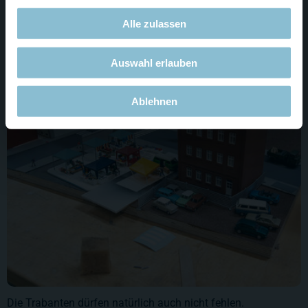
Die Platte von letzter Woche ist gewachsen und neben einem
Alle zulassen
einsamen Haus sind nun Markstände, Demonstrationen und
übergroße Rothaarige zu finden.
Auswahl erlauben
Ablehnen
Die Trabanten dürfen natürlich auch nicht fehlen.