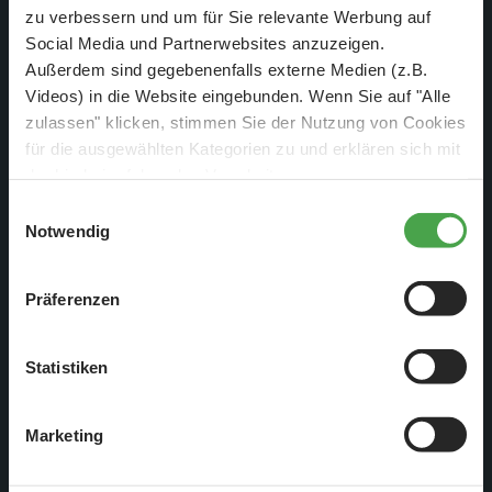
zu verbessern und um für Sie relevante Werbung auf
Social Media und Partnerwebsites anzuzeigen.
Rückschritte zu letzter Woche?
Außerdem sind gegebenenfalls externe Medien (z.B.
Videos) in die Website eingebunden. Wenn Sie auf "Alle
Nein, das ist bereits die zweite Platte für die neuen Dioramen
zulassen" klicken, stimmen Sie der Nutzung von Cookies
für die Sonderausstellung "Die Geteilte Stadt".
für die ausgewählten Kategorien zu und erklären sich mit
der hierbei erfolgenden Verarbeitung von
personenbezogenen Daten einverstanden. Sie können
Einwilligungsauswahl
diese Einstellungen jederzeit über die Schaltfläche
Notwendig
„
Cookie-Einstellungen
“ ändern. Falls Sie nicht
zustimmen, beschränken wir uns auf die technisch
Präferenzen
notwendigen Cookies. Weitere Informationen finden Sie in
unserer
Datenschutzerklärung
.
Statistiken
Marketing