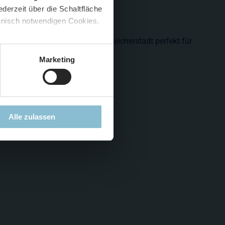
derzeit über die Schaltfläche
 🍟
chnisch notwendigen Cookies.
5 %
)
😮
 Studio dabei, das Modell der Speicherstadt perfekt für
zu setzen.
Marketing
Alle zulassen