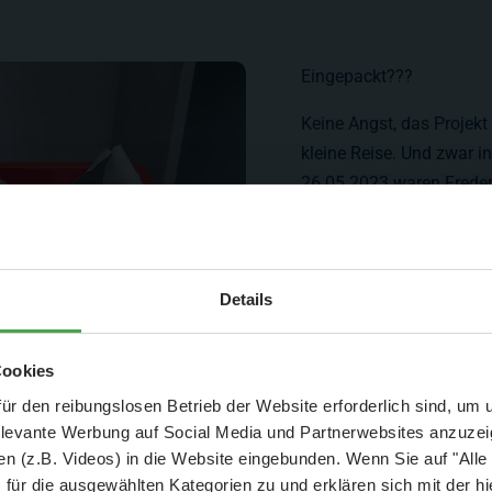
Eingepackt???
Keine Angst, das Projekt
kleine Reise. Und zwar 
26.05.2023 waren Freder
Speicherstadt zu Gast i
Aktuelle Mitteilung
Details
er: 25 % Ersparnis bei Große Pötte & kleine 
Cookies
und September - ohne Wartezeit
ür den reibungslosen Betrieb der Website erforderlich sind, um
elevante Werbung auf Social Media und Partnerwebsites anzuze
- Abendliche Hafenrundfahrt/Lichterfahrt 🛥️
n (z.B. Videos) in die Website eingebunden. Wenn Sie auf "Alle
- anschließender Wunderland-Besuch
OHNE
Wartezeit 🚂
für die ausgewählten Kategorien zu und erklären sich mit der hi