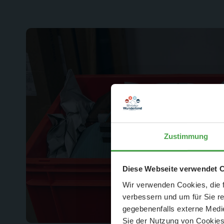
Zustimmung
Der Spar-Hamm
Diese Webseite verwendet 
Wir verwenden Cookies, die f
verbessern und um für Sie r
gegebenenfalls externe Medie
Sie der Nutzung von Cookies 