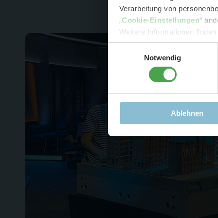
Verarbeitung von personenbez
- 
„
Cookie-Einstellungen
“ änd
-
Sonde
Weitere Informationen finden
Einwilligungsauswahl
Notwendig
Ablehnen