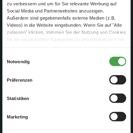
zu verbessern und um für Sie relevante Werbung auf
Social Media und Partnerwebsites anzuzeigen.
So schön sieht es aus, wenn der Bahnhof Ingeniero
Außerdem sind gegebenenfalls externe Medien (z.B.
Jacobacci mit Zügen gefüllt ist.
Videos) in die Website eingebunden. Wenn Sie auf "Alle
zulassen" klicken, stimmen Sie der Nutzung von Cookies
Schmalspur, Breitspur und Reinigungswagen sind alle auf
für die ausgewählten Kategorien zu und erklären sich mit
den Gleisen unterwegs.
der hierbei erfolgenden Verarbeitung von
personenbezogenen Daten einverstanden. Sie können
Einwilligungsauswahl
diese Einstellungen jederzeit über die Schaltfläche
Notwendig
„
Cookie-Einstellungen
“ ändern. Falls Sie nicht
zustimmen, beschränken wir uns auf die technisch
Präferenzen
notwendigen Cookies. Weitere Informationen finden Sie in
unserer
Datenschutzerklärung
.
Statistiken
Marketing