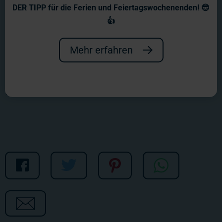
Wochenbericht Nr. 1174
DER TIPP für die Ferien und Feiertagswochenenden! 😎
👍
Die letzte Woche vor der Eröffnung des
Patagonien-Abschnittes hat viel zu
Mehr erfahren
bieten, bedeutet aber auch viel Arbeit
in allen Abteilungen.