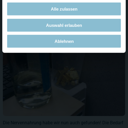
Alle zulassen
Der Computer hat alles im Blick und die Kollegen haben alles
im Griff. So kann es nächste Woche gut losgehen.
Auswahl erlauben
Ablehnen
Die Nervennahrung habe wir nun auch gefunden! Die Bedarf