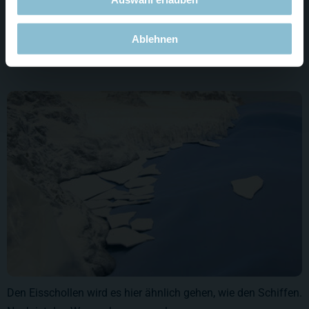
Noch ist die Lage in der Drake Passage ruhig. Aber so
bequem wie es hier aussieht, wird es für die Schiffe später
Ablehnen
definitiv nicht.
Den Eisschollen wird es hier ähnlich gehen, wie den Schiffen.