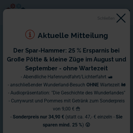
Schließen
Aktuelle Mitteilung
Der Spar-Hammer: 25 % Ersparnis bei
Wochenbericht Nr. 1170
Große Pötte & kleine Züge im August und
September - ohne Wartezeit
Letzte Woche hieß es "Wasser
- Abendliche Hafenrundfahrt/Lichterfahrt 🛥️
- anschließender Wunderland-Besuch
OHNE
Wartezeit 🚂
Marsch!" im Wunderland. Denn auf der
- Audiopräsentation: "Die Geschichte des Wunderlandes"
Patagonien Baustelle drehte sich
- Currywurst und Pommes mit Getränk zum Sonderpreis
von 9,00 € 🍟
letzte Woche alles ums Wasser.
-
Sonderpreis nur 34,90 €
(statt ca. 47,- € einzeln -
Sie
sparen mind. 25 %
)
😮