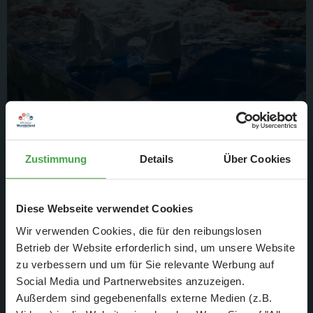
Noch nicht final ausgeleuchtet, aber dennoch schon ein
Zustimmung
Details
Über Cookies
beeindruckender Anblick.
Die Polarstation im Hintergrund mit ihren roten Häusern
Diese Webseite verwendet Cookies
sorgt für die einzigen Farbkleckse in der Eislandschaft.
Wir verwenden Cookies, die für den reibungslosen
Betrieb der Website erforderlich sind, um unsere Website
zu verbessern und um für Sie relevante Werbung auf
Social Media und Partnerwebsites anzuzeigen.
Außerdem sind gegebenenfalls externe Medien (z.B.