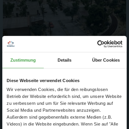
Zustimmung
Details
Über Cookies
In der Ortschaft sind die Haushalte nun mit Strom versorgt.
Diese Webseite verwendet Cookies
Die Masten wurden in der vergangenen Woche mit Kabeln
verbunden.
Wir verwenden Cookies, die für den reibungslosen
Betrieb der Website erforderlich sind, um unsere Website
zu verbessern und um für Sie relevante Werbung auf
Social Media und Partnerwebsites anzuzeigen.
Außerdem sind gegebenenfalls externe Medien (z.B.
Videos) in die Website eingebunden. Wenn Sie auf "Alle