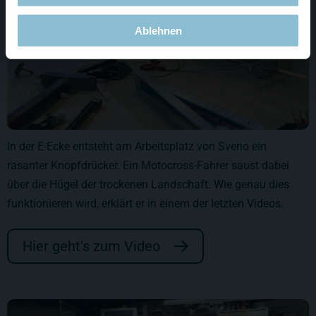
Ablehnen
In der E-Ecke entsteht am Arbeitsplatz von Sveno ein
rasanter Knopfdrücker. Ein Motocross-Fahrer saust dabei
über die Hügel der trockenen Landschaft. Wie genau dies
funktionieren wird, erklärt er in einem der letzten Videos.
Hier geht's zum Video