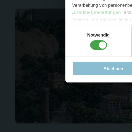
Verarbeitung von personenbez
- 
„
Cookie-Einstellungen
“ änd
-
Sonde
Weitere Informationen finden
Einwilligungsauswahl
Notwendig
Ablehnen