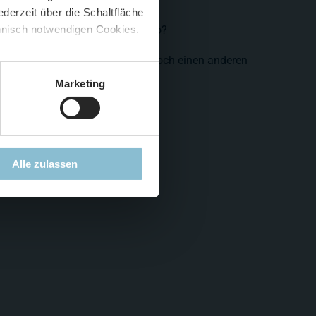
derzeit über die Schaltfläche
 🍟
chnisch notwendigen Cookies.
nn hier mitten in Rio de Janeiro?
5 %
)
😮
e Arbeit, aber letztens hatte er noch einen anderen
Marketing
Alle zulassen