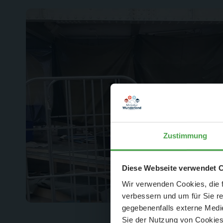
Zustimmung
Der Spar-Hamm
Diese Webseite verwendet 
Wir verwenden Cookies, die f
verbessern und um für Sie r
gegebenenfalls externe Medie
Sie der Nutzung von Cookies 