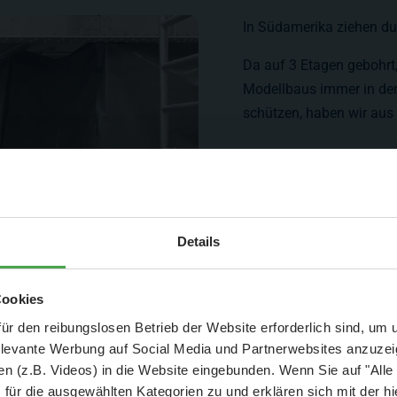
In Südamerika ziehen du
Da auf 3 Etagen gebohrt,
Modellbaus immer in de
schützen, haben wir aus
Aktuelle Mitteilung
Details
er: 25 % Ersparnis bei Große Pötte & kleine 
Cookies
und September - ohne Wartezeit
ür den reibungslosen Betrieb der Website erforderlich sind, um
elevante Werbung auf Social Media und Partnerwebsites anzuze
- Abendliche Hafenrundfahrt/Lichterfahrt 🛥️
n (z.B. Videos) in die Website eingebunden. Wenn Sie auf "Alle
- anschließender Wunderland-Besuch
OHNE
Wartezeit 🚂
für die ausgewählten Kategorien zu und erklären sich mit der hi