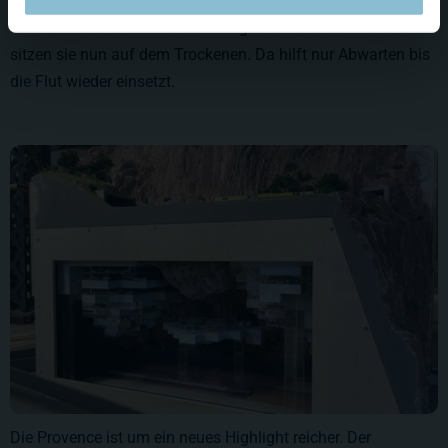
Die Passagiere der Fähre 'Superfast' haben sich ihre
Überfahrt sicher auch anders vorgestellt. Bis auf weiteres
sitzen sie nun auf dem Trockenen. Da hilft nur Abwarten bis
die Flut wieder einsetzt.
Die Provence ist um ein neues Highlight reicher. Der