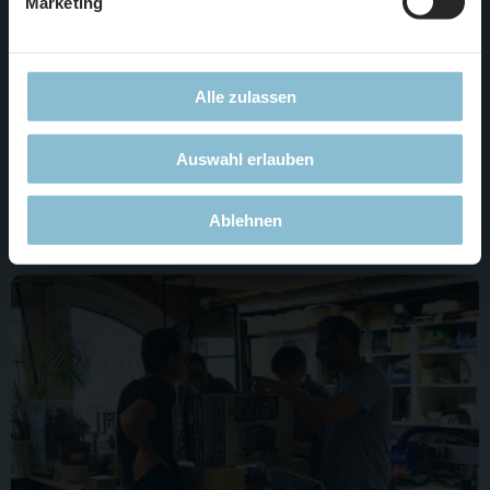
Marketing
In der vergangenen Woche wurde in der Technikabteilung
auf Hochdruck an der Fertigstellung an einem neuen
Alle zulassen
Highlight für Hamburg gearbeitet. Wer bei uns zu Besuch
war, hat sie bestimmt schon auf der Anlage entdeckt. Da
Auswahl erlauben
diese noch nicht komplett angeschlossen und eingeweiht
wurde, wollen wir noch nicht im Detail darauf eingehen.
Ablehnen