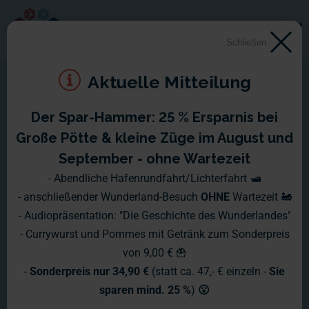
Schließen
Aktuelle Mitteilung
Der Spar-Hammer: 25 % Ersparnis bei
Montag, 23.04 - Sonntag,
Große Pötte & kleine Züge im August und
29.04.2018
September - ohne Wartezeit
- Abendliche Hafenrundfahrt/Lichterfahrt 🛥️
- anschließender Wunderland-Besuch
OHNE
Wartezeit 🚂
- Audiopräsentation: "Die Geschichte des Wunderlandes"
- Currywurst und Pommes mit Getränk zum Sonderpreis
von 9,00 € 🍟
-
Sonderpreis nur 34,90 €
(statt ca. 47,- € einzeln -
Sie
sparen mind. 25 %
)
😮