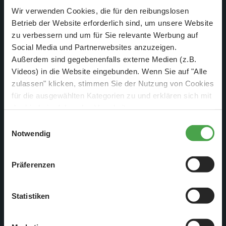
Wir verwenden Cookies, die für den reibungslosen
Betrieb der Website erforderlich sind, um unsere Website
zu verbessern und um für Sie relevante Werbung auf
Nach gut zwei Jahren waren sie irgendwann so in
Social Media und Partnerwebsites anzuzeigen.
Außerdem sind gegebenenfalls externe Medien (z.B.
Mitleidenschaft gezogen worden, dass sich der Baum nicht
Videos) in die Website eingebunden. Wenn Sie auf "Alle
mehr richtig von selbst aufstellen konnte.
zulassen" klicken, stimmen Sie der Nutzung von Cookies
für die ausgewählten Kategorien zu und erklären sich mit
der hierbei erfolgenden Verarbeitung von
personenbezogenen Daten einverstanden. Sie können
Einwilligungsauswahl
diese Einstellungen jederzeit über die Schaltfläche
Notwendig
„
Cookie-Einstellungen
“ ändern. Falls Sie nicht
zustimmen, beschränken wir uns auf die technisch
Präferenzen
notwendigen Cookies. Weitere Informationen finden Sie in
unserer
Datenschutzerklärung
.
Statistiken