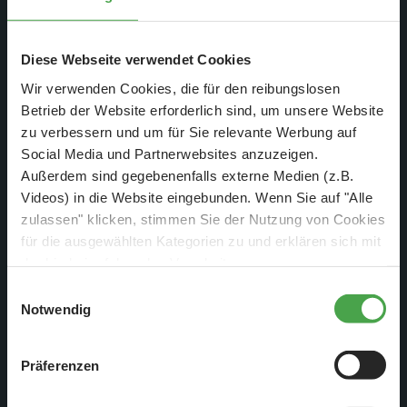
Diese Webseite verwendet Cookies
Wir verwenden Cookies, die für den reibungslosen
Betrieb der Website erforderlich sind, um unsere Website
zu verbessern und um für Sie relevante Werbung auf
Social Media und Partnerwebsites anzuzeigen.
Außerdem sind gegebenenfalls externe Medien (z.B.
Videos) in die Website eingebunden. Wenn Sie auf "Alle
zulassen" klicken, stimmen Sie der Nutzung von Cookies
für die ausgewählten Kategorien zu und erklären sich mit
der hierbei erfolgenden Verarbeitung von
Die "Seebärenbande", wie sie sich selber nennen, haben wir
personenbezogenen Daten einverstanden. Sie können
Einwilligungsauswahl
hier gerade bei den Vorbereitungen im Modellbau getroffen.
diese Einstellungen jederzeit über die Schaltfläche
Notwendig
Dabei haben wir (fast) alle vor die Linse bekommen: v.l.n.r.
„
Cookie-Einstellungen
“ ändern. Falls Sie nicht
zustimmen, beschränken wir uns auf die technisch
Sascha, Alf, Harry, Thorsten und Nils`Haare. (Dirk war da,
Präferenzen
notwendigen Cookies. Weitere Informationen finden Sie in
fehlt aber auf dem Foto)
unserer
Datenschutzerklärung
.