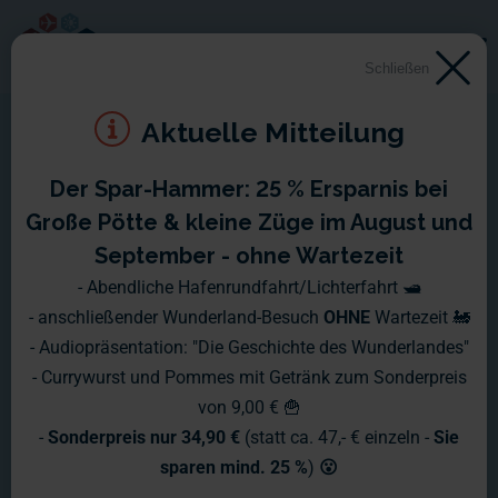
Schließen
Aktuelle Mitteilung
Der Spar-Hammer: 25 % Ersparnis bei
Montag, 25.12. - Sonntag,
Große Pötte & kleine Züge im August und
31.12.2017
September - ohne Wartezeit
- Abendliche Hafenrundfahrt/Lichterfahrt 🛥️
- anschließender Wunderland-Besuch
OHNE
Wartezeit 🚂
- Audiopräsentation: "Die Geschichte des Wunderlandes"
- Currywurst und Pommes mit Getränk zum Sonderpreis
von 9,00 € 🍟
-
Sonderpreis nur 34,90 €
(statt ca. 47,- € einzeln -
Sie
sparen mind. 25 %
)
😮