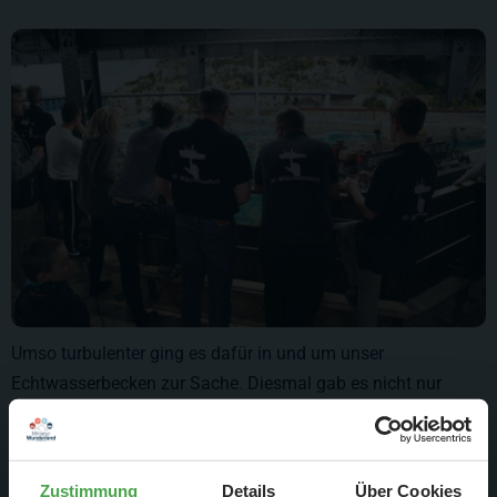
Umso turbulenter ging es dafür in und um unser
Echtwasserbecken zur Sache. Diesmal gab es nicht nur
unseren Hauskapitän, sondern auch mehrere Gastkapitäne
von der IG Mikrodell http://www.mikromodell.eu/.
Zustimmung
Details
Über Cookies