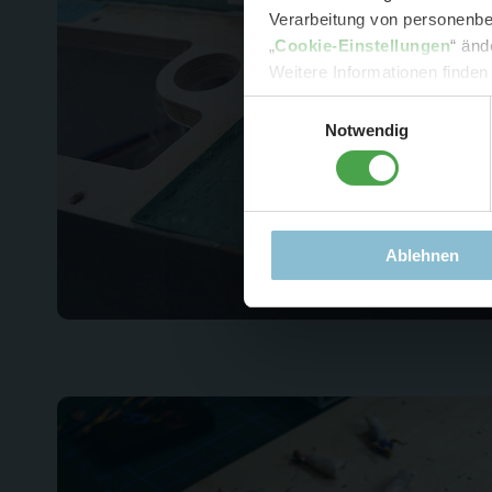
Verarbeitung von personenbez
- 
„
Cookie-Einstellungen
“ änd
-
Sonde
Weitere Informationen finden
Einwilligungsauswahl
Notwendig
Ablehnen