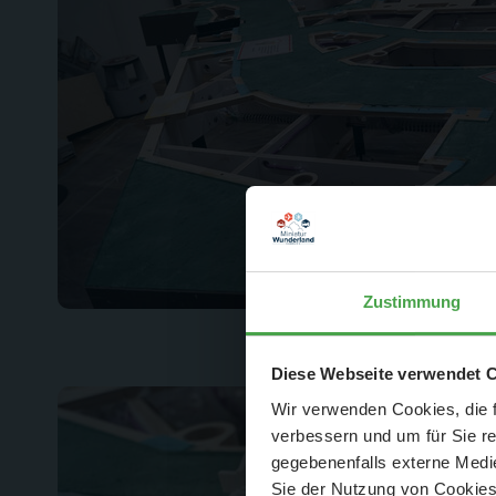
Zustimmung
Der Spar-Hamm
Diese Webseite verwendet 
Wir verwenden Cookies, die f
verbessern und um für Sie r
gegebenenfalls externe Medie
Sie der Nutzung von Cookies 