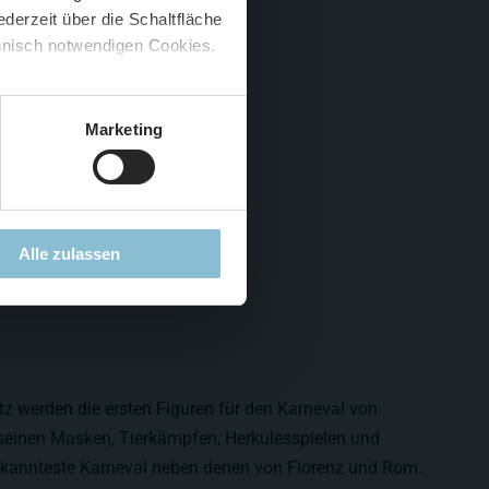
derzeit über die Schaltfläche
 🍟
chnisch notwendigen Cookies.
5 %
)
😮
Marketing
Alle zulassen
z werden die ersten Figuren für den Karneval von
 seinen Masken, Tierkämpfen, Herkulesspielen und
bekannteste Karneval neben denen von Florenz und Rom.