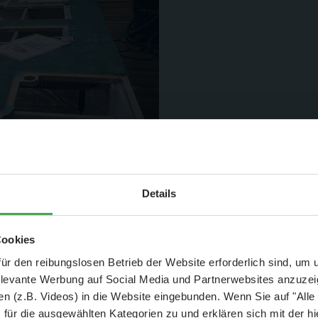
Aktuelle Mitteilung
Details
er: 25 % Ersparnis bei Große Pötte & kleine 
Cookies
Auf die dünne Gipsschich
und September - ohne Wartezeit
ür den reibungslosen Betrieb der Website erforderlich sind, um
dem Ganzen einen besser
elevante Werbung auf Social Media und Partnerwebsites anzuze
- Abendliche Hafenrundfahrt/Lichterfahrt 🛥️
n (z.B. Videos) in die Website eingebunden. Wenn Sie auf "Alle
- anschließender Wunderland-Besuch
OHNE
Wartezeit 🚂
für die ausgewählten Kategorien zu und erklären sich mit der hi