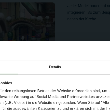
Jeder Modellbauer hat sei
integrieren. So zum Beis
neben der Kirche.
Aktuelle Mitteilung
Details
er: 25 % Ersparnis bei Große Pötte & kleine 
Cookies
und September - ohne Wartezeit
ür den reibungslosen Betrieb der Website erforderlich sind, um
elevante Werbung auf Social Media und Partnerwebsites anzuze
- Abendliche Hafenrundfahrt/Lichterfahrt 🛥️
n (z.B. Videos) in die Website eingebunden. Wenn Sie auf "Alle
- anschließender Wunderland-Besuch
OHNE
Wartezeit 🚂
für die ausgewählten Kategorien zu und erklären sich mit der hi