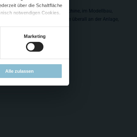
derzeit über die Schaltfläche
 🍟
man eine ganz ungewöhnliche Maschine, im Modellbau,
chnisch notwendigen Cookies.
5 %
)
😮
ht gerade die neuen Vorhänge, die überall an der Anlage,
uscht werden.
Marketing
Alle zulassen