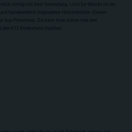
lich richtig mit ihrer Vermutung. Livio De Marchi ist ein
r und handwerklich begnadeter Holzschnitzer. Diesen
f er aus Pinienholz. Da kann man schon mal den
7-Liter-V12 Konkurrenz machen.
rche wurde letzte Woche nach Österreich verlegt und