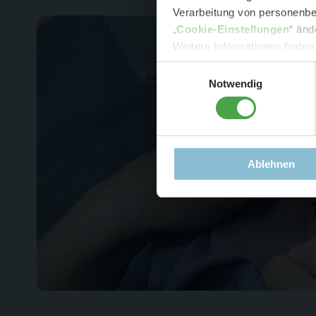
Verarbeitung von personenbez
- 
„
Cookie-Einstellungen
“ änd
-
Sonde
Weitere Informationen finden
Einwilligungsauswahl
Notwendig
Ablehnen