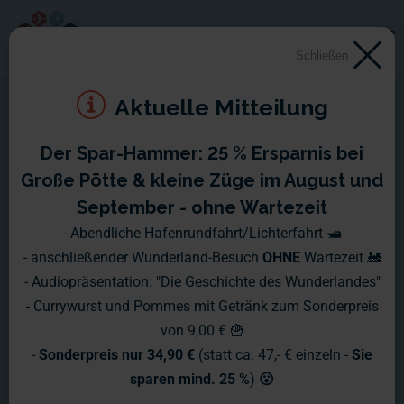
Schließen
Aktuelle Mitteilung
Der Spar-Hammer: 25 % Ersparnis bei
Montag, 11.09. - Sonntag,
Große Pötte & kleine Züge im August und
17.09.2017
September - ohne Wartezeit
- Abendliche Hafenrundfahrt/Lichterfahrt 🛥️
Morgens halb sieben im Wunderland:
- anschließender Wunderland-Besuch
OHNE
Wartezeit 🚂
- Audiopräsentation: "Die Geschichte des Wunderlandes"
…streicht Susanne das Dach der Schokoladenfabrik, denn da
- Currywurst und Pommes mit Getränk zum Sonderpreis
soll nicht nur das Papier unserer Schokolade glänzen.
von 9,00 € 🍟
-
Sonderpreis nur 34,90 €
(statt ca. 47,- € einzeln -
Sie
sparen mind. 25 %
)
😮