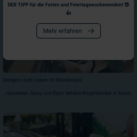
DER TIPP für die Ferien und Feiertagswochenenden! 😎
👍
Mehr erfahren
Morgens halb sieben im Wunderland:
…reparieren Jenny und Björn defekte Knopfdrücker in Italien.