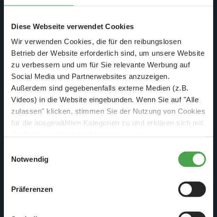
Diese Webseite verwendet Cookies
Wir verwenden Cookies, die für den reibungslosen
Betrieb der Website erforderlich sind, um unsere Website
zu verbessern und um für Sie relevante Werbung auf
Social Media und Partnerwebsites anzuzeigen.
Außerdem sind gegebenenfalls externe Medien (z.B.
Lasse baut gerade das neue Zahnrad in Fuchur ein, damit er
Videos) in die Website eingebunden. Wenn Sie auf "Alle
endlich wieder seinen Weg nach Italien antreten kann.
zulassen" klicken, stimmen Sie der Nutzung von Cookies
für die ausgewählten Kategorien zu und erklären sich mit
der hierbei erfolgenden Verarbeitung von
personenbezogenen Daten einverstanden. Sie können
Einwilligungsauswahl
diese Einstellungen jederzeit über die Schaltfläche
Notwendig
„
Cookie-Einstellungen
“ ändern. Falls Sie nicht
zustimmen, beschränken wir uns auf die technisch
Präferenzen
notwendigen Cookies. Weitere Informationen finden Sie in
unserer
Datenschutzerklärung
.