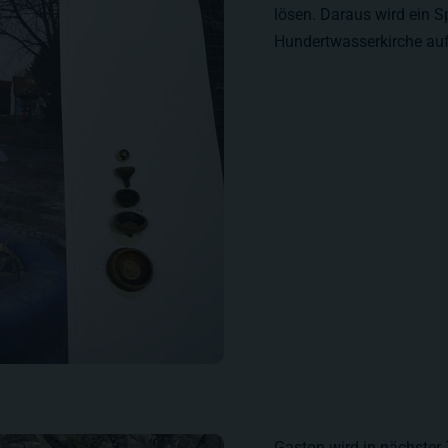
lösen. Daraus wird ein S
Hundertwasserkirche aufg
Gaston wird in nächster Z