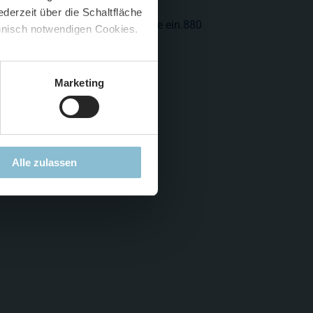
derzeit über die Schaltfläche
 🍟
n verschneite Bäume in die Berge ein.880
chnisch notwendigen Cookies.
5 %
)
😮
Marketing
Alle zulassen