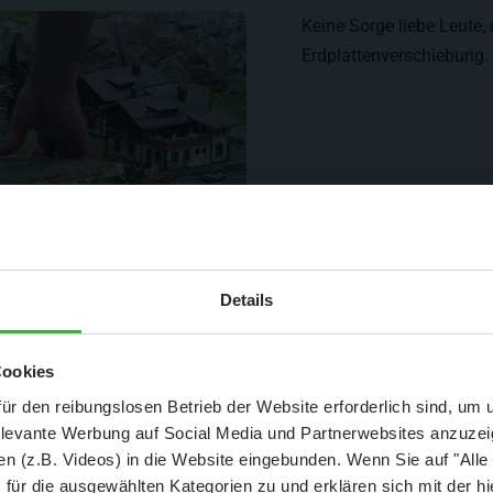
Keine Sorge liebe Leute, 
Erdplattenverschiebung.
Aktuelle Mitteilung
Details
er: 25 % Ersparnis bei Große Pötte & kleine 
Cookies
und September - ohne Wartezeit
ür den reibungslosen Betrieb der Website erforderlich sind, um
elevante Werbung auf Social Media und Partnerwebsites anzuze
- Abendliche Hafenrundfahrt/Lichterfahrt 🛥️
n (z.B. Videos) in die Website eingebunden. Wenn Sie auf "Alle
- anschließender Wunderland-Besuch
OHNE
Wartezeit 🚂
für die ausgewählten Kategorien zu und erklären sich mit der hi