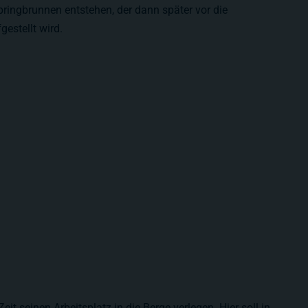
pringbrunnen entstehen, der dann später vor die
estellt wird.
eit seinen Arbeitsplatz in die Berge verlegen. Hier soll in