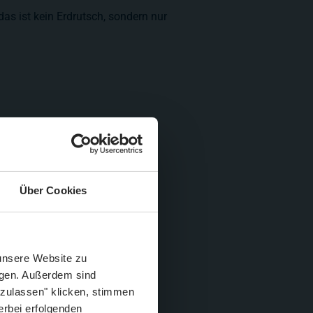
das ist kein Erdrutsch, sondern nur
Über Cookies
Schließen
Züge im August
 unsere Website zu
igen. Außerdem sind
 zulassen" klicken, stimmen
erbei erfolgenden