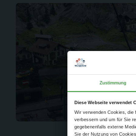
Zustimmung
Der Spar-Hamm
Diese Webseite verwendet 
Wir verwenden Cookies, die f
verbessern und um für Sie r
gegebenenfalls externe Medie
Sie der Nutzung von Cookies 