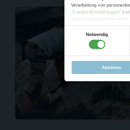
Verarbeitung von personenbez
- 
„
Cookie-Einstellungen
“ änd
-
Sonde
Weitere Informationen finden
Einwilligungsauswahl
Notwendig
Ablehnen