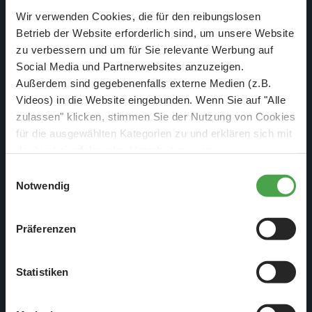
Wir verwenden Cookies, die für den reibungslosen
Der Garten eines Einfamilienhauses in Knuffingen wird für
Betrieb der Website erforderlich sind, um unsere Website
ein ganz besonderes Event hergerichtet. Hier ist die Vorher-
zu verbessern und um für Sie relevante Werbung auf
Situation...Naja, eher trist und langweilig.
Social Media und Partnerwebsites anzuzeigen.
Außerdem sind gegebenenfalls externe Medien (z.B.
Videos) in die Website eingebunden. Wenn Sie auf "Alle
zulassen" klicken, stimmen Sie der Nutzung von Cookies
für die ausgewählten Kategorien zu und erklären sich mit
der hierbei erfolgenden Verarbeitung von
personenbezogenen Daten einverstanden. Sie können
Einwilligungsauswahl
diese Einstellungen jederzeit über die Schaltfläche
Notwendig
„
Cookie-Einstellungen
“ ändern. Falls Sie nicht
zustimmen, beschränken wir uns auf die technisch
Präferenzen
notwendigen Cookies. Weitere Informationen finden Sie in
unserer
Datenschutzerklärung
.
Statistiken
Dann kommt Bobby und reinigt den Garten, bringt Werkzeug