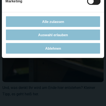
Marketing
in Position und lässt Kabel und Schläuche verlegen.
Alle zulassen
Auswahl erlauben
Ablehnen
Und, was denkt Ihr wird am Ende hier entstehen? Kleiner
Tipp, es geht heiß her.