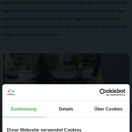
Im Harz wurde die Volksbank überfallen. Die Hausfrauen der
benachbarten Häuser stellen die Diebe auf frischer Tat. Da
soll noch mal einer sagen, Besen, Teppichklopfer und Co
sind keine Waffen. Die Polizei ist leider zu spät, darf aber die
Diebe wenigstens abführen.
Zustimmung
Details
Über Cookies
Diese Webseite verwendet Cookies