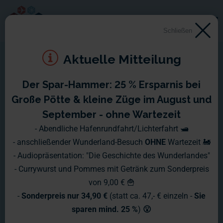
Schließen
Aktuelle Mitteilung
Der Spar-Hammer: 25 % Ersparnis bei
Montag, 31.07. - Sonntag,
Große Pötte & kleine Züge im August und
06.08.2017
September - ohne Wartezeit
- Abendliche Hafenrundfahrt/Lichterfahrt 🛥️
- anschließender Wunderland-Besuch
OHNE
Wartezeit 🚂
- Audiopräsentation: "Die Geschichte des Wunderlandes"
- Currywurst und Pommes mit Getränk zum Sonderpreis
von 9,00 € 🍟
-
Sonderpreis nur 34,90 €
(statt ca. 47,- € einzeln -
Sie
sparen mind. 25 %
)
😮