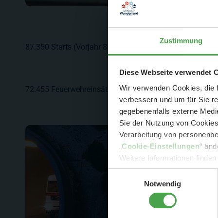
Zustimmung
87.350 Starts (Vorjahr 85.955), also mit Durchstarten 
Der Spar-Hamm
Diese Webseite verwendet 
Wir verwenden Cookies, die f
72.455 Feuerwehreinsätze (Vorjahr 66.804) in Knuffingen
verbessern und um für Sie r
gegebenenfalls externe Medie
Sie der Nutzung von Cookies 
Verarbeitung von personenbez
- 
„
Cookie-Einstellungen
“ änd
-
Sonde
Weitere Informationen finden
Einwilligungsauswahl
Notwendig