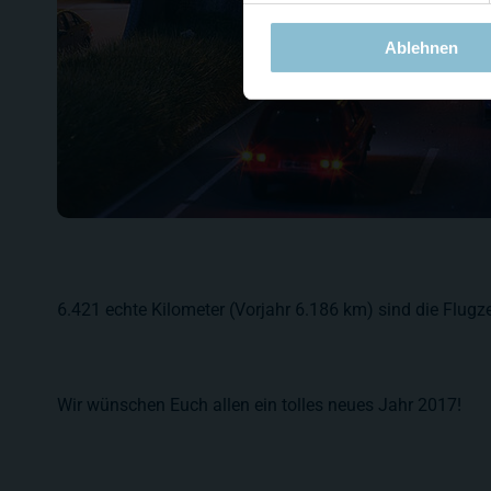
Ablehnen
6.421 echte Kilometer (Vorjahr 6.186 km) sind die Flug
Wir wünschen Euch allen ein tolles neues Jahr 2017!