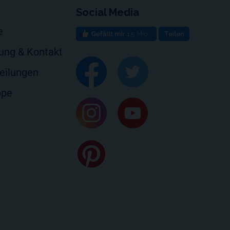
Social Media
e
rung & Kontakt
eilungen
ppe