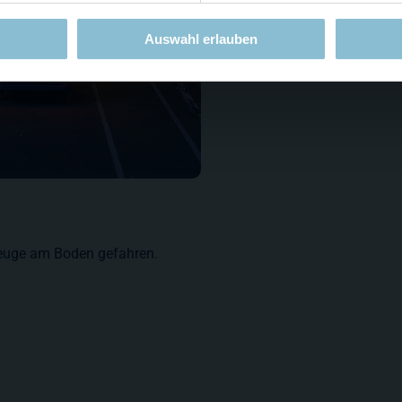
Auswahl erlauben
zeuge am Boden gefahren.