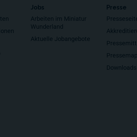
Jobs
Presse
lten
Arbeiten im Miniatur
Presseseit
Wunderland
ionen
Akkreditie
Aktuelle Jobangebote
Pressemitt
f
Pressema
Downloads