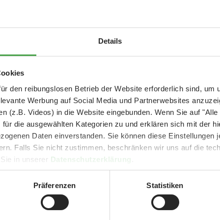
Aktuelle Mitteilung
Details
etwa 185.000 Flugbewegungen am Knuffingen Airport.
er: 25 % Ersparnis bei Große Pötte & kleine 
Cookies
und September - ohne Wartezeit
ür den reibungslosen Betrieb der Website erforderlich sind, um
, Airport und USA.
elevante Werbung auf Social Media und Partnerwebsites anzuze
- Abendliche Hafenrundfahrt/Lichterfahrt 🛥️
n (z.B. Videos) in die Website eingebunden. Wenn Sie auf "Alle
- anschließender Wunderland-Besuch
OHNE
Wartezeit 🚂
für die ausgewählten Kategorien zu und erklären sich mit der hi
- Audiopräsentation: "Die Geschichte des Wunderlandes"
157.961 echte Kilometer 
ogenen Daten einverstanden. Sie können diese Einstellungen je
Currywurst und Pommes mit Getränk zum Sonderpreis von 9,00 €
ern. Falls Sie nicht zustimmen, beschränken wir uns auf die te
rpreis nur 34,90 €
(statt ca. 47,- € einzeln -
Sie sparen mind. 2
 Sie in unserer
Datenschutzerklärung
.
DER TIPP für die Ferien und Feiertagswochenenden! 😎👍
Präferenzen
Statistiken
Mehr erfahren