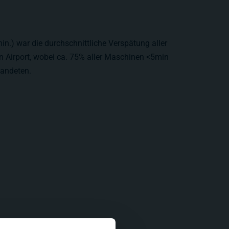
in.) war die durchschnittliche Verspätung aller
 Airport, wobei ca. 75% aller Maschinen <5min
landeten.