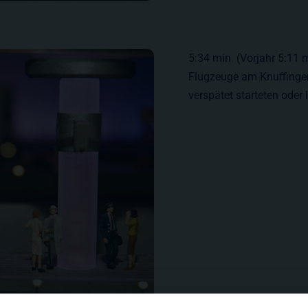
5:34 min. (Vorjahr 5:11 m
Flugzeuge am Knuffingen
verspätet starteten oder 