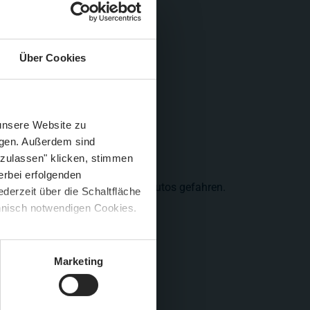
Über Cookies
Schließen
Züge im August
 unsere Website zu
igen. Außerdem sind
 zulassen" klicken, stimmen
erbei erfolgenden
(Vorjahr 159.608 km) sind die Autos gefahren.
derzeit über die Schaltfläche
 🍟
chnisch notwendigen Cookies.
5 %
)
😮
Marketing