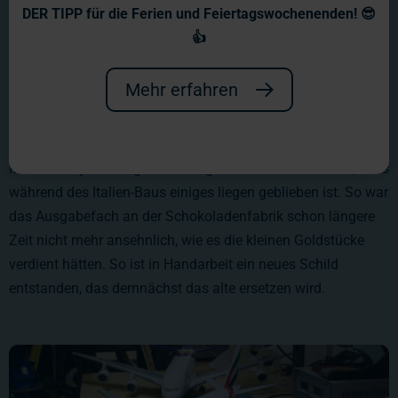
DER TIPP für die Ferien und Feiertagswochenenden! 😎
👍
Mehr erfahren
Man merkt jeden Tag beim Gang durch die Werkstätten, dass
während des Italien-Baus einiges liegen geblieben ist. So war
das Ausgabefach an der Schokoladenfabrik schon längere
Zeit nicht mehr ansehnlich, wie es die kleinen Goldstücke
verdient hätten. So ist in Handarbeit ein neues Schild
entstanden, das demnächst das alte ersetzen wird.