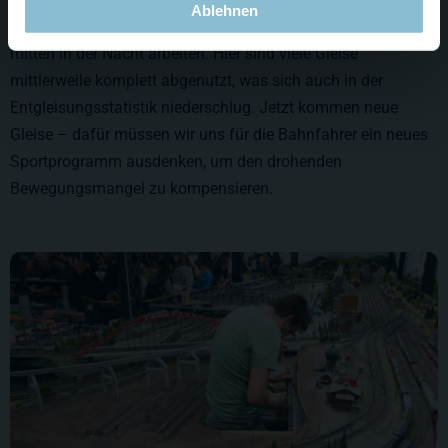
Ablehnen
Wegen der Zeitverschiebung muss Wolfgang in Amerika
mitten in der Nacht arbeiten. Hier sind viele Gleise
mittlerweile komplett abgenutzt, was sich auch in der
Entgleisungsstatistik niederschlug. Jetzt kommen neue
Gleise – dafür müssen wir uns für die Bahnfahrer ein neues
Sportprogramm ausdenken, um den drohenden
Bewegungsmangel zu kompensieren.