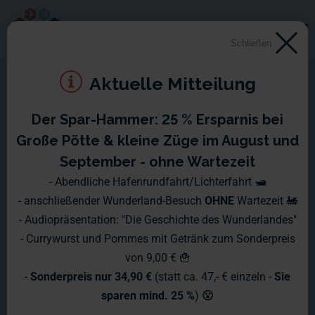
Schließen
Aktuelle Mitteilung
Der Spar-Hammer: 25 % Ersparnis bei
Montag, 24.20. - Sonntag,
Große Pötte & kleine Züge im August und
30.10.2016
September - ohne Wartezeit
- Abendliche Hafenrundfahrt/Lichterfahrt 🛥️
Das Wunderland wird herausgeputzt!
- anschließender Wunderland-Besuch
OHNE
Wartezeit 🚂
- Audiopräsentation: "Die Geschichte des Wunderlandes"
- Currywurst und Pommes mit Getränk zum Sonderpreis
von 9,00 € 🍟
-
Sonderpreis nur 34,90 €
(statt ca. 47,- € einzeln -
Sie
sparen mind. 25 %
)
😮