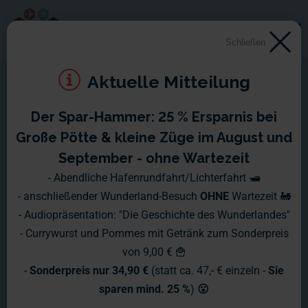
Schließen
Aktuelle Mitteilung
Der Spar-Hammer: 25 % Ersparnis bei
Montag, 14.12. - Sonntag,
Große Pötte & kleine Züge im August und
20.12.2015
September - ohne Wartezeit
- Abendliche Hafenrundfahrt/Lichterfahrt 🛥️
Das Jahr neigt sich dem Ende und im Wunderland kehrt
- anschließender Wunderland-Besuch
OHNE
Wartezeit 🚂
nach einem sehr aufregenden Jahr auch etwas Ruhe ein.
- Audiopräsentation: "Die Geschichte des Wunderlandes"
- Currywurst und Pommes mit Getränk zum Sonderpreis
von 9,00 € 🍟
-
Sonderpreis nur 34,90 €
(statt ca. 47,- € einzeln -
Sie
sparen mind. 25 %
)
😮