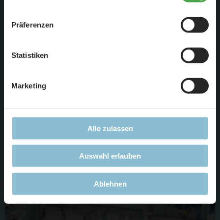
„
Cookie-Einstellungen
“ ändern. Falls Sie nicht
zustimmen, beschränken wir uns auf die technisch
Präferenzen
notwendigen Cookies. Weitere Informationen finden Sie in
unserer
Datenschutzerklärung
.
Statistiken
Marketing
Alle zulassen
Auswahl erlauben
Ablehnen