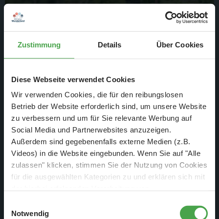
... wie beispielsweise dieses Kunstwerk.
Zustimmung
Details
Über Cookies
Diese Webseite verwendet Cookies
Wir verwenden Cookies, die für den reibungslosen
Betrieb der Website erforderlich sind, um unsere Website
zu verbessern und um für Sie relevante Werbung auf
Social Media und Partnerwebsites anzuzeigen.
Außerdem sind gegebenenfalls externe Medien (z.B.
Videos) in die Website eingebunden. Wenn Sie auf "Alle
zulassen" klicken, stimmen Sie der Nutzung von Cookies
für die ausgewählten Kategorien zu und erklären sich mit
der hierbei erfolgenden Verarbeitung von
Und ein weiterer ziemlich imposanter Bereich wurde fertig
personenbezogenen Daten einverstanden. Sie können
Einwilligungsauswahl
diese Einstellungen jederzeit über die Schaltfläche
gestellt: Pompeji!
Notwendig