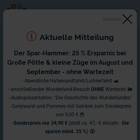
Schließen
Aktuelle Mitteilung
Der Spar-Hammer: 25 % Ersparnis bei
Montag, 30.11. - Sonntag,
Große Pötte & kleine Züge im August und
06.12.2015
September - ohne Wartezeit
- Abendliche Hafenrundfahrt/Lichterfahrt 🛥️
Sind Sie besinnlich in die Weihnachtszeit gestartet? Das ist
- anschließender Wunderland-Besuch
OHNE
Wartezeit 🚂
schön, denn auch im Wunderland weihnachtet es ziemlich.
- Audiopräsentation: "Die Geschichte des Wunderlandes"
Das große Weihnachtsmänner-Suchen auf der Anlage ist
- Currywurst und Pommes mit Getränk zum Sonderpreis
wieder eröffnet! Hunderte Preiser-Figuren haben sich bereit
von 9,00 € 🍟
erklärt, in teils gewagten Kostümen die Ausstellung festlich
-
Sonderpreis nur 34,90 €
(statt ca. 47,- € einzeln -
Sie
zu bereichern und mancherorts ist sogar schon eine
sparen mind. 25 %
)
😮
Bescherung zu bewundern - die Zeitverschiebung zwischen