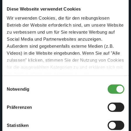
Diese Webseite verwendet Cookies
Daran, dass es aber auch noch etwas Großes in Angriff zu
Wir verwenden Cookies, die für den reibungslosen
nehmen gilt, mahnt dieser riesige Platzhalter in Rom. Sobald
Betrieb der Website erforderlich sind, um unsere Website
es so weit ist, werden wir selbstverständlich berichten.
zu verbessern und um für Sie relevante Werbung auf
Social Media und Partnerwebsites anzuzeigen.
Außerdem sind gegebenenfalls externe Medien (z.B.
Videos) in die Website eingebunden. Wenn Sie auf "Alle
zulassen" klicken, stimmen Sie der Nutzung von Cookies
für die ausgewählten Kategorien zu und erklären sich mit
der hierbei erfolgenden Verarbeitung von
personenbezogenen Daten einverstanden. Sie können
Einwilligungsauswahl
diese Einstellungen jederzeit über die Schaltfläche
Notwendig
„
Cookie-Einstellungen
“ ändern. Falls Sie nicht
zustimmen, beschränken wir uns auf die technisch
Präferenzen
notwendigen Cookies. Weitere Informationen finden Sie in
unserer
Datenschutzerklärung
.
Statistiken