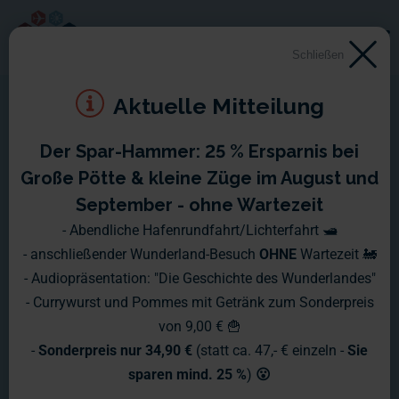
Schließen
Aktuelle Mitteilung
Der Spar-Hammer: 25 % Ersparnis bei
Montag, 20.04. - Sonntag,
Große Pötte & kleine Züge im August und
26.04.2015
September - ohne Wartezeit
- Abendliche Hafenrundfahrt/Lichterfahrt 🛥️
Am Samstag den 25.04.2015 ist es soweit gewesen. Das
- anschließender Wunderland-Besuch
OHNE
Wartezeit 🚂
Miniatur Wunderland ist 5000 Tage alt geworden. Da könnte
- Audiopräsentation: "Die Geschichte des Wunderlandes"
man doch glatt wieder einmal in alten Zeiten schwelgen,
- Currywurst und Pommes mit Getränk zum Sonderpreis
allerdings haben wir dafür nicht wirklich Zeit, denn es muss
von 9,00 € 🍟
weiter am Italien-Abschnitt gebaut werden.
-
Sonderpreis nur 34,90 €
(statt ca. 47,- € einzeln -
Sie
sparen mind. 25 %
)
😮