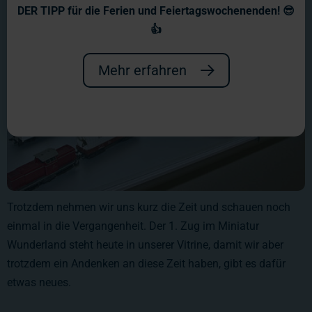
DER TIPP für die Ferien und Feiertagswochenenden! 😎
👍
Mehr erfahren
Trotzdem nehmen wir uns kurz die Zeit und schauen noch
einmal in die Vergangenheit. Der 1. Zug im Miniatur
Wunderland steht heute in unserer Vitrine, damit wir aber
trotzdem ein Andenken an diese Zeit haben, gibt es dafür
etwas neues.