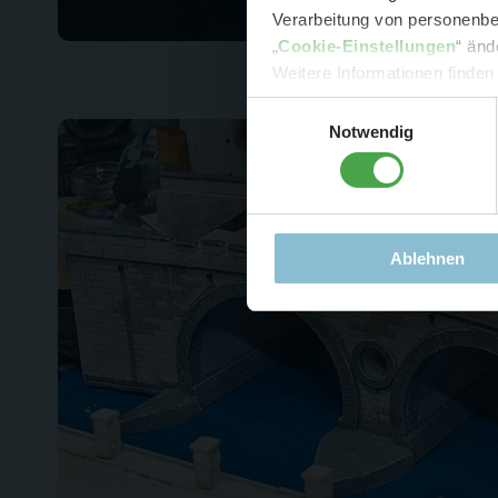
Verarbeitung von personenbez
- 
„
Cookie-Einstellungen
“ änd
-
Sonde
Weitere Informationen finden
Einwilligungsauswahl
Notwendig
Ablehnen