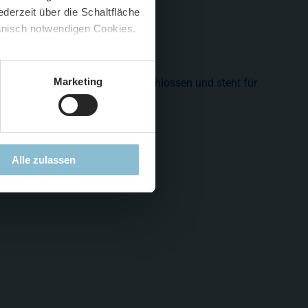
derzeit über die Schaltfläche
 🍟
chnisch notwendigen Cookies.
5 %
)
😮
Marketing
dukt dieser Vorgang schon abgeschlossen und steht für
Alle zulassen