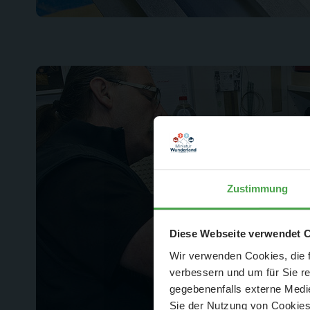
Zustimmung
Der Spar-Hamm
Diese Webseite verwendet 
Wir verwenden Cookies, die f
verbessern und um für Sie r
gegebenenfalls externe Medie
Sie der Nutzung von Cookies 