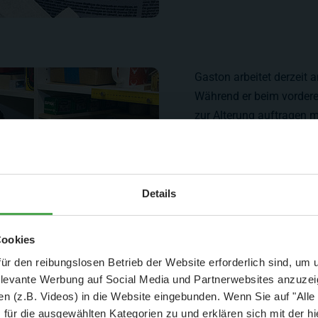
Gaston arbeitet derzeit a
Während er beim vordere
zur Alterung auftragen mu
Aktuelle Mitteilung
Details
er: 25 % Ersparnis bei Große Pötte & kleine 
Cookies
und September - ohne Wartezeit
ür den reibungslosen Betrieb der Website erforderlich sind, um
elevante Werbung auf Social Media und Partnerwebsites anzuze
- Abendliche Hafenrundfahrt/Lichterfahrt 🛥️
n (z.B. Videos) in die Website eingebunden. Wenn Sie auf "Alle
- anschließender Wunderland-Besuch
OHNE
Wartezeit 🚂
für die ausgewählten Kategorien zu und erklären sich mit der hi