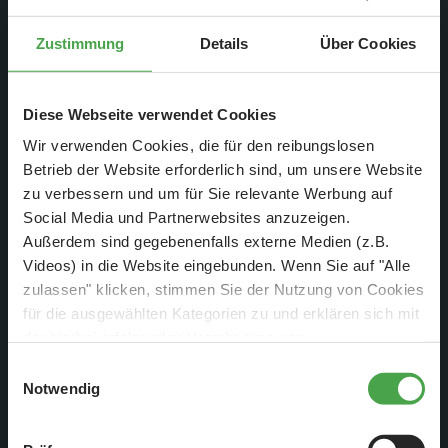
Zustimmung
Details
Über Cookies
Diese Webseite verwendet Cookies
Wir verwenden Cookies, die für den reibungslosen
Betrieb der Website erforderlich sind, um unsere Website
zu verbessern und um für Sie relevante Werbung auf
Ein weiteres Modell ist das Castel del Monte, von dem
Social Media und Partnerwebsites anzuzeigen.
allerdings nur ein Viertel des Gebäudes nachgebaut wird, da
Außerdem sind gegebenenfalls externe Medien (z.B.
es direkt an der Anlagenkante stehen soll.
Videos) in die Website eingebunden. Wenn Sie auf "Alle
zulassen" klicken, stimmen Sie der Nutzung von Cookies
für die ausgewählten Kategorien zu und erklären sich mit
der hierbei erfolgenden Verarbeitung von
personenbezogenen Daten einverstanden. Sie können
Einwilligungsauswahl
diese Einstellungen jederzeit über die Schaltfläche
Notwendig
„
Cookie-Einstellungen
“ ändern. Falls Sie nicht
zustimmen, beschränken wir uns auf die technisch