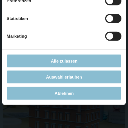
Präferenzen
notwendigen Cookies. Weitere Informationen finden Sie in
unserer
Datenschutzerklärung
.
Statistiken
Marketing
Allerdings wird es die Möglichkeit geben, durch das Gebäude
auf die Anlage zu schauen, um einen etwas anderen Einblick
Alle zulassen
in den Italien-Abschnitt zu bekommen.
Auswahl erlauben
Ablehnen