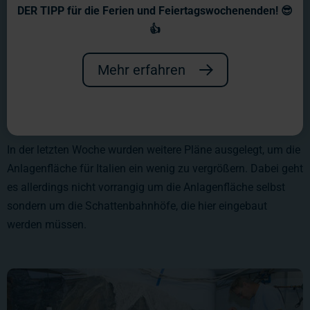
DER TIPP für die Ferien und Feiertagswochenenden! 😎
👍
Mehr erfahren
In der letzten Woche wurden weitere Pläne ausgelegt, um die
Anlagenfläche für Italien ein wenig zu vergrößern. Dabei geht
es allerdings nicht vorrangig um die Anlagenfläche selbst
sondern um die Schattenbahnhöfe, die hier eingebaut
werden müssen.