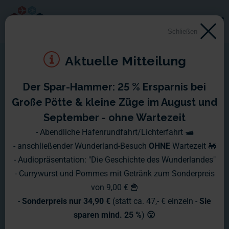
Schließen
Aktuelle Mitteilung
Der Spar-Hammer: 25 % Ersparnis bei
Montag, 29.09. - Sonntag,
Große Pötte & kleine Züge im August und
05.10.2014
September - ohne Wartezeit
- Abendliche Hafenrundfahrt/Lichterfahrt 🛥️
Der Italien-Abschnitt ist in den letzten Tagen ein wenig
- anschließender Wunderland-Besuch
OHNE
Wartezeit 🚂
gewachsen, bzw. wird dieses Wachstum gerade vorbereitet.
- Audiopräsentation: "Die Geschichte des Wunderlandes"
- Currywurst und Pommes mit Getränk zum Sonderpreis
von 9,00 € 🍟
-
Sonderpreis nur 34,90 €
(statt ca. 47,- € einzeln -
Sie
sparen mind. 25 %
)
😮