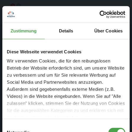
Schließen
Zustimmung
Details
Über Cookies
Aktuelle Mitteilung
Der Spar-Hammer: 25 % Ersparnis bei
Diese Webseite verwendet Cookies
Service & Kontakt
Große Pötte & kleine Züge im August und
Wir verwenden Cookies, die für den reibungslosen
September - ohne Wartezeit
Betrieb der Website erforderlich sind, um unsere Website
Für Firmen
zu verbessern und um für Sie relevante Werbung auf
- Abendliche Hafenrundfahrt/Lichterfahrt 🛥️
Social Media und Partnerwebsites anzuzeigen.
- anschließender Wunderland-Besuch
OHNE
Wartezeit 🚂
Jobs
Außerdem sind gegebenenfalls externe Medien (z.B.
- Audiopräsentation: "Die Geschichte des Wunderlandes"
Videos) in die Website eingebunden. Wenn Sie auf "Alle
- Currywurst und Pommes mit Getränk zum Sonderpreis
Presse
zulassen" klicken, stimmen Sie der Nutzung von Cookies
von 9,00 € 🍟
für die ausgewählten Kategorien zu und erklären sich mit
-
Sonderpreis nur 34,90 €
(statt ca. 47,- € einzeln -
Sie
Social Media
der hierbei erfolgenden Verarbeitung von
sparen mind. 25 %
)
😮
personenbezogenen Daten einverstanden. Sie können
Einwilligungsauswahl
diese Einstellungen jederzeit über die Schaltfläche