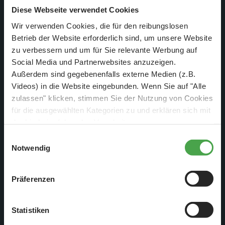
Diese Webseite verwendet Cookies
Wir verwenden Cookies, die für den reibungslosen
Betrieb der Website erforderlich sind, um unsere Website
Im Bereich der Bahntechnik wird derzeit alles für den
zu verbessern und um für Sie relevante Werbung auf
elektrischen Anschluss der Gleise im Italien-Abschnitt
Social Media und Partnerwebsites anzuzeigen.
vorbereitet. Als erstes benötigt man für den Betrieb der Loks
Außerdem sind gegebenenfalls externe Medien (z.B.
Spannung bzw. Strom. Dieser wird über so genannte Booster
Videos) in die Website eingebunden. Wenn Sie auf "Alle
zur Verfügung gestellt, die nicht nur die nötige
zulassen" klicken, stimmen Sie der Nutzung von Cookies
Betriebsspannung sondern auch die digitalen Steuersignale
für die ausgewählten Kategorien zu und erklären sich mit
für die Loks auf das Gleis übertragen. Für den leichteren
der hierbei erfolgenden Verarbeitung von
personenbezogenen Daten einverstanden. Sie können
Austausch haben wir einfache Regale gebaut, darin sind die
Einwilligungsauswahl
diese Einstellungen jederzeit über die Schaltfläche
Notwendig
Booster untergebracht und können im Fall eines Fehlers
„
Cookie-Einstellungen
“ ändern. Falls Sie nicht
schnell ausgetauscht werden.
zustimmen, beschränken wir uns auf die technisch
Präferenzen
notwendigen Cookies. Weitere Informationen finden Sie in
unserer
Datenschutzerklärung
.
Statistiken