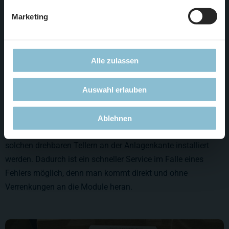
Marketing
Alle zulassen
Auswahl erlauben
Für die digitale Steuerung der Anlage benötigen wir
Ablehnen
zusätzlich Schaltmodule und Rückmeldungen, die auf
solchen drehbaren Tellern an der Anlagenkante installiert
werden. Dadurch ist ein schneller Service im Falle eines
Fehlers möglich, denn man kommt direkt und ohne
Verrenkungen an die Module heran.