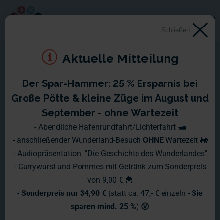
Schließen
Aktuelle Mitteilung
Der Spar-Hammer: 25 % Ersparnis bei
Montag, 21.04. - Sonntag,
Große Pötte & kleine Züge im August und
27.04.2014
September - ohne Wartezeit
- Abendliche Hafenrundfahrt/Lichterfahrt 🛥️
Ein sonniges Wochenende liegt hinter uns und man möchte
- anschließender Wunderland-Besuch
OHNE
Wartezeit 🚂
eigentlich lieber zuhause bleiben und nicht zur Arbeit gehen.
- Audiopräsentation: "Die Geschichte des Wunderlandes"
Aber irgendetwas treibt einen doch wieder in das Miniatur
- Currywurst und Pommes mit Getränk zum Sonderpreis
Wunderland. Ist es vielleicht der Italien-Abschnitt, der sich
von 9,00 € 🍟
von Woche zu Woche verändert?
-
Sonderpreis nur 34,90 €
(statt ca. 47,- € einzeln -
Sie
sparen mind. 25 %
)
😮