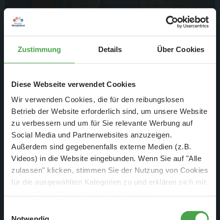
Zustimmung
Details
Über Cookies
Für drei weitere Schattenbahnhöfe stehen die einzelnen
Diese Webseite verwendet Cookies
Holzplatten schon parat.
Wir verwenden Cookies, die für den reibungslosen
Betrieb der Website erforderlich sind, um unsere Website
zu verbessern und um für Sie relevante Werbung auf
Social Media und Partnerwebsites anzuzeigen.
Außerdem sind gegebenenfalls externe Medien (z.B.
Videos) in die Website eingebunden. Wenn Sie auf "Alle
zulassen" klicken, stimmen Sie der Nutzung von Cookies
für die ausgewählten Kategorien zu und erklären sich mit
der hierbei erfolgenden Verarbeitung von
personenbezogenen Daten einverstanden. Sie können
Einwilligungsauswahl
diese Einstellungen jederzeit über die Schaltfläche
Notwendig