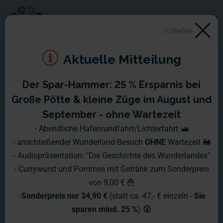
Schließen
Aktuelle Mitteilung
Der Spar-Hammer: 25 % Ersparnis bei
Montag, 16. Dezember 2013
Große Pötte & kleine Züge im August und
- Sonntag, 22. Dezember
September - ohne Wartezeit
- Abendliche Hafenrundfahrt/Lichterfahrt 🛥️
2013
- anschließender Wunderland-Besuch
OHNE
Wartezeit 🚂
- Audiopräsentation: "Die Geschichte des Wunderlandes"
Das Jahr neigt sich unaufhaltsam dem Ende zu und da
- Currywurst und Pommes mit Getränk zum Sonderpreis
gehören natürlich auch die obligatorischen Weihnachtsfeiern
von 9,00 € 🍟
mit dazu. So auch bei uns, allerdings hatten wir am darauf
-
Sonderpreis nur 34,90 €
(statt ca. 47,- € einzeln -
Sie
folgenden Tag so einige Ausfälle.
sparen mind. 25 %
)
😮