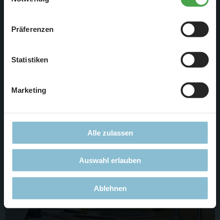
„
Cookie-Einstellungen
“ ändern. Falls Sie nicht
zustimmen, beschränken wir uns auf die technisch
Präferenzen
notwendigen Cookies. Weitere Informationen finden Sie in
unserer
Datenschutzerklärung
.
In einigen Bereichen müssen wir das Gewicht der späteren
Statistiken
Anlage besser verteilen. Dafür werden schon solche
Untergestelle geschweißt und dann aufgebaut.
Marketing
Alle zulassen
Auswahl erlauben
Ablehnen